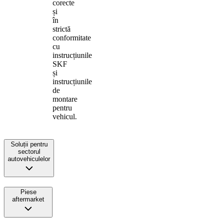
corecte
și
în
strictă
conformitate
cu
instrucțiunile
SKF
și
instrucțiunile
de
montare
pentru
vehicul.
Soluții pentru
sectorul
autovehiculelor
Piese
aftermarket