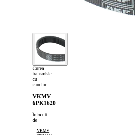
Curea
transmisie
cu
caneluri
VKMV
6PK1620
Înlocuit
de
VKMV