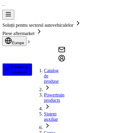
Soluții pentru sectorul autovehiculelor
Piese aftermarket
Europe
Filtrare și
Catalog
căutare
de
produse
Powertrain
products
Sistem
auxiliar
Curea