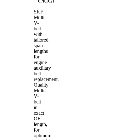
6PK1621
SKF
Multi-
V-
belt
with
tailored
span
lengths
for
engine
auxiliary
belt
replacement.
Quality
Multi-
V-
belt
in
exact
OE
length,
for
optimum