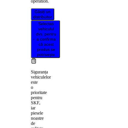
operation.
Găsiți un
distribuitor
Selectați
vehiculul
dvs. pentru
a confirma
că acest
produs se
potrivește
Siguranța
vehiculelor
este
o
prioritate
pentru
SKF,
iar
piesele
noastre
de