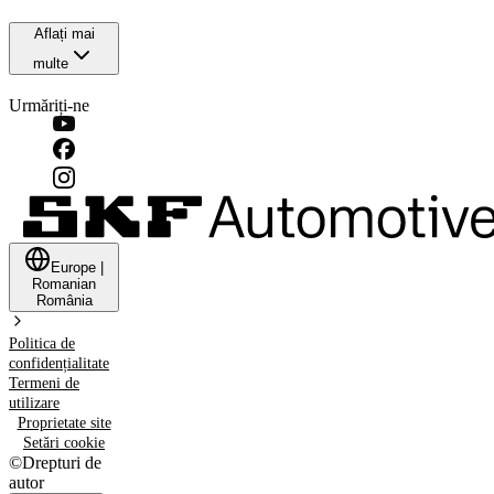
Aflați mai
multe
Urmăriți-ne
Europe
|
Romanian
România
Politica de
confidențialitate
Termeni de
utilizare
Proprietate site
Setări cookie
©
Drepturi de
autor