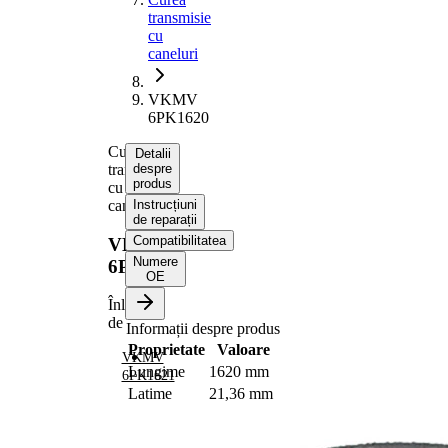
transmisie
cu
caneluri
VKMV
6PK1620
Curea
Detalii
transmisie
despre
produs
cu
caneluri
Instrucțiuni
de reparații
Compatibilitatea
VKMV
Numere
6PK1620
OE
Înlocuit
de
Informații despre produs
Proprietate
Valoare
VKMV
Lungime
1620 mm
6PK1621
Latime
21,36 mm
Culoare
negru
Numar
6