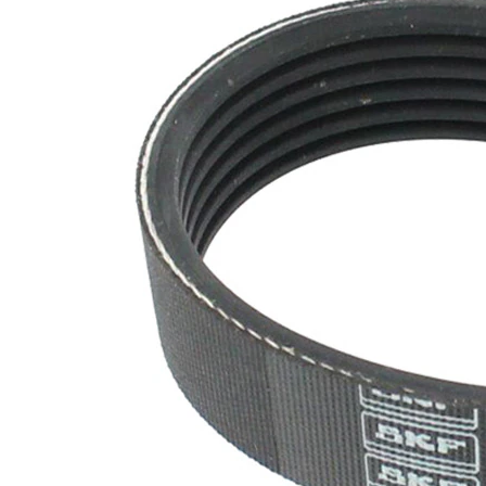
nervuri
Nu sunt
disponibile
SVHC
substante
SVHC
EPDM
(etilen
Material
propilen
curea
dienă
cauciuc)