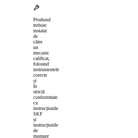
Produsul
trebuie
instalat
de
către
un
mecanic
calificat,
folosind
instrumentele
corecte
și
în
strictă
conformitate
cu
instrucțiunile
SKF
și
instrucțiunile
de
montare