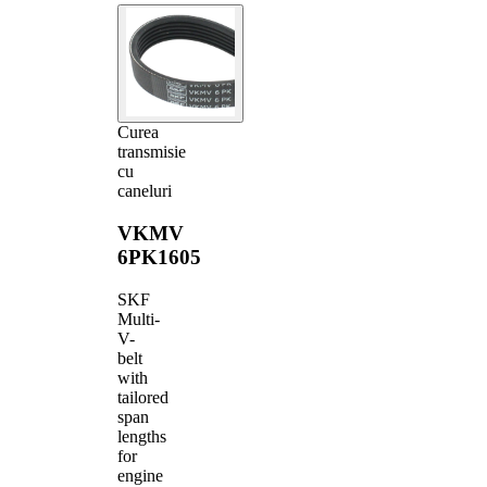
Curea
transmisie
cu
caneluri
VKMV
6PK1605
SKF
Multi-
V-
belt
with
tailored
span
lengths
for
engine