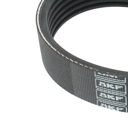
nervuri
Nu sunt
disponibile
SVHC
substante
SVHC
EPDM
(etilen
Material
propilen
curea
dienă
cauciuc)