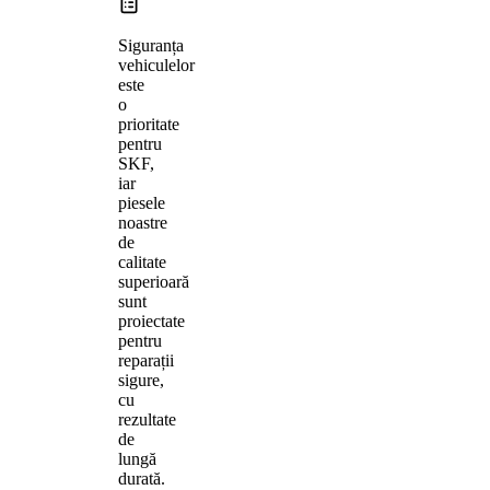
Siguranța
vehiculelor
este
o
prioritate
pentru
SKF,
iar
piesele
noastre
de
calitate
superioară
sunt
proiectate
pentru
reparații
sigure,
cu
rezultate
de
lungă
durată.