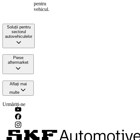
pentru
vehicul.
Soluții pentru
sectorul
autovehiculelor
Piese
aftermarket
Aflați mai
multe
Urmăriți-ne