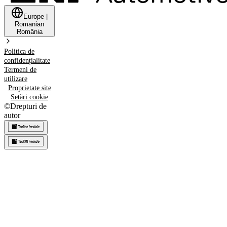
Europe
|
Romanian
România
Politica de
confidențialitate
Termeni de
utilizare
Proprietate site
Setări cookie
©
Drepturi de
autor