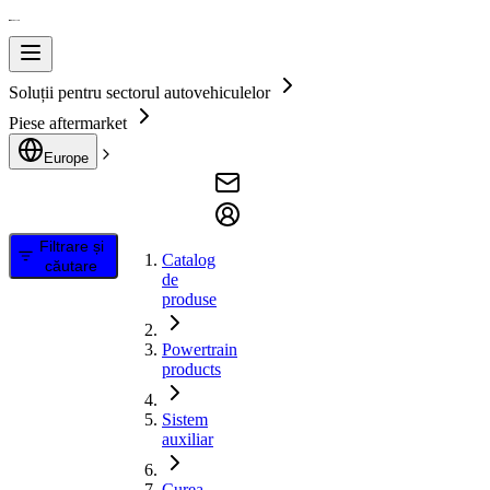
Soluții pentru sectorul autovehiculelor
Piese aftermarket
Europe
Filtrare și
Catalog
căutare
de
produse
Powertrain
products
Sistem
auxiliar
Curea