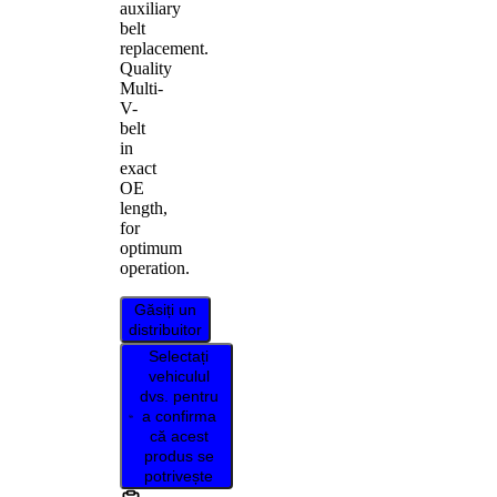
auxiliary
belt
replacement.
Quality
Multi-
V-
belt
in
exact
OE
length,
for
optimum
operation.
Găsiți un
distribuitor
Selectați
vehiculul
dvs. pentru
a confirma
că acest
produs se
potrivește