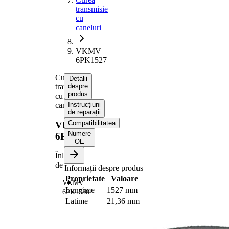
transmisie
cu
caneluri
VKMV
6PK1527
Curea
Detalii
transmisie
despre
produs
cu
caneluri
Instrucțiuni
de reparații
Compatibilitatea
VKMV
Numere
6PK1527
OE
Înlocuit
de
Informații despre produs
Proprietate
Valoare
VKMV
Lungime
1527 mm
6PK1530
Latime
21,36 mm
Culoare
negru
Numar
6