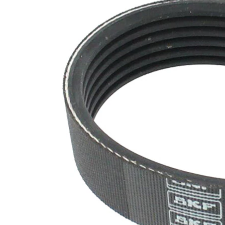
nervuri
Nu sunt
disponibile
SVHC
substante
SVHC
EPDM
(etilen
Material
propilen
curea
dienă
cauciuc)