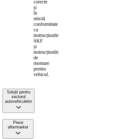
corecte
și
în
strictă
conformitate
cu
instrucțiunile
SKF
și
instrucțiunile
de
montare
pentru
vehicul.
Soluții pentru
sectorul
autovehiculelor
Piese
aftermarket