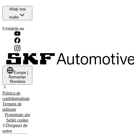
Aflați mai
multe
Urmăriți-ne
Europe
|
Romanian
România
Politica de
confidențialitate
Termeni de
utilizare
Proprietate site
Setări cookie
©
Drepturi de
autor