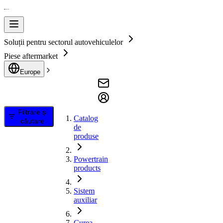
Soluții pentru sectorul autovehiculelor
Piese aftermarket
Europe
Filtrare și
Catalog
căutare
de
produse
Powertrain
products
Sistem
auxiliar
Curea