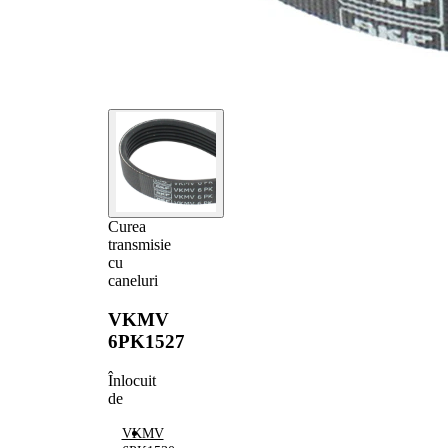
Curea
transmisie
cu
caneluri
VKMV
6PK1527
Înlocuit
de
VKMV