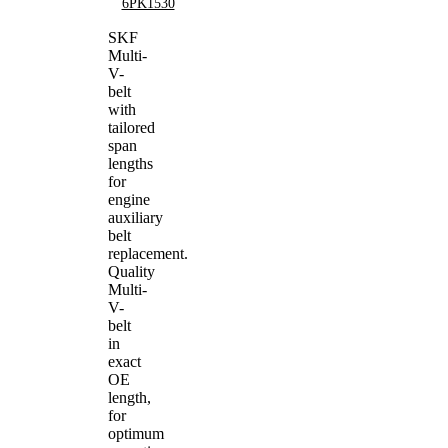
6PK1530
SKF
Multi-
V-
belt
with
tailored
span
lengths
for
engine
auxiliary
belt
replacement.
Quality
Multi-
V-
belt
in
exact
OE
length,
for
optimum