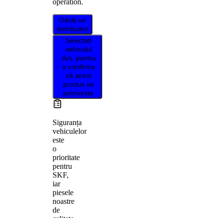
operation.
Găsiți un
distribuitor
Selectați
vehiculul
dvs. pentru
a confirma
că acest
produs se
potrivește
Siguranța
vehiculelor
este
o
prioritate
pentru
SKF,
iar
piesele
noastre
de