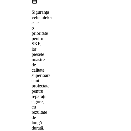
Siguranța
vehiculelor
este
o
prioritate
pentru
SKF,
iar
piesele
noastre
de
calitate
superioară
sunt
proiectate
pentru
reparații
sigure,
cu
rezultate
de
lungă
durată.