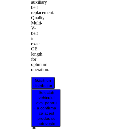
auxiliary
belt
replacement.
Quality
Multi-
V-
belt
in
exact
OE
length,
for
optimum
operation.
Găsiți un
distribuitor
Selectați
vehiculul
dvs. pentru
a confirma
că acest
produs se
potrivește