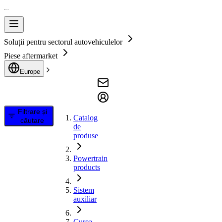
Soluții pentru sectorul autovehiculelor
Piese aftermarket
Europe
Filtrare și
Catalog
căutare
de
produse
Powertrain
products
Sistem
auxiliar
Curea