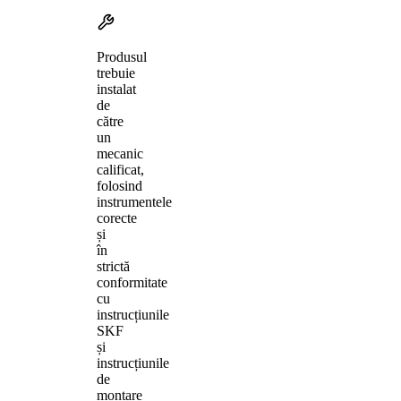
Produsul
trebuie
instalat
de
către
un
mecanic
calificat,
folosind
instrumentele
corecte
și
în
strictă
conformitate
cu
instrucțiunile
SKF
și
instrucțiunile
de
montare