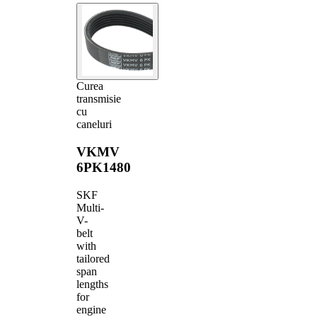
Curea
transmisie
cu
caneluri
VKMV
6PK1480
SKF
Multi-
V-
belt
with
tailored
span
lengths
for
engine