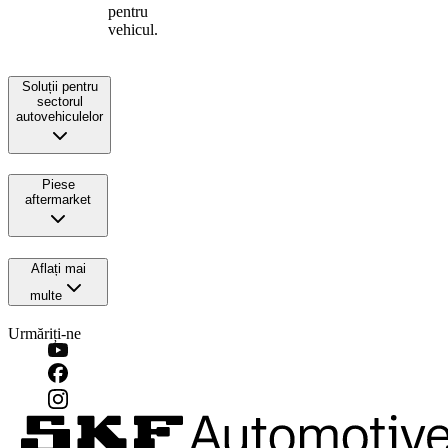
pentru
vehicul.
Soluții pentru
sectorul
autovehiculelor
Piese
aftermarket
Aflați mai
multe
Urmăriți-ne