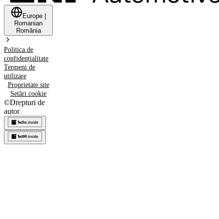
Europe
|
Romanian
România
Politica de
confidențialitate
Termeni de
utilizare
Proprietate site
Setări cookie
©
Drepturi de
autor