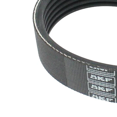
nervuri
Nu sunt
disponibile
SVHC
substante
SVHC
EPDM
(etilen
Material
propilen
curea
dienă
cauciuc)