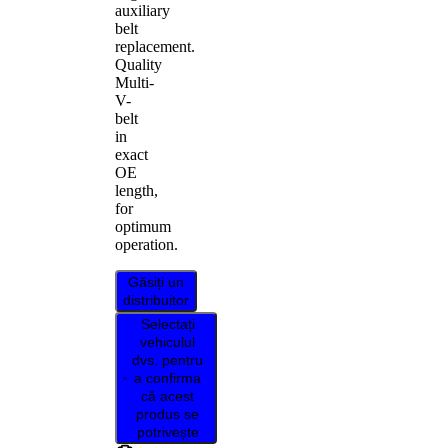
auxiliary
belt
replacement.
Quality
Multi-
V-
belt
in
exact
OE
length,
for
optimum
operation.
Găsiți un
distribuitor
Selectați
vehiculul
dvs. pentru
a confirma
că acest
produs se
potrivește