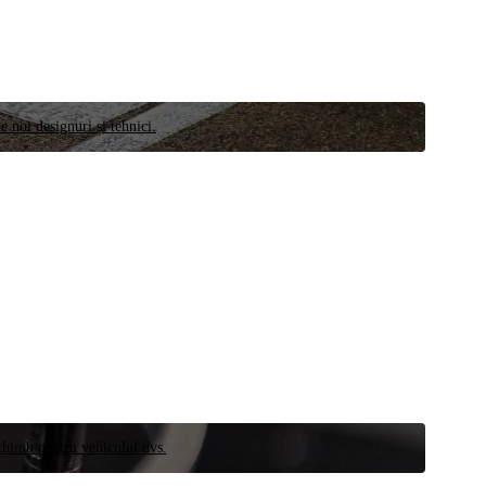
e noi designuri și tehnici.
schimb pentru vehiculul dvs.