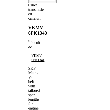
Curea
transmisie
cu
caneluri
VKMV
6PK1343
Înlocuit
de
VKMV
6PK1341
SKF
Multi-
V-
belt
with
tailored
span
lengths
for
engine