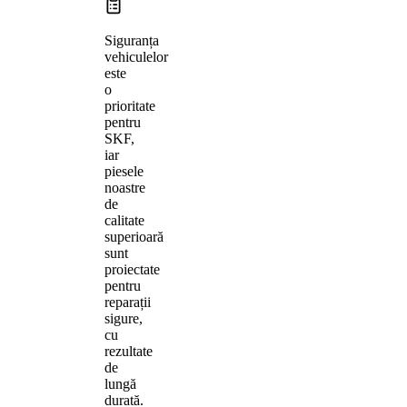
Siguranța
vehiculelor
este
o
prioritate
pentru
SKF,
iar
piesele
noastre
de
calitate
superioară
sunt
proiectate
pentru
reparații
sigure,
cu
rezultate
de
lungă
durată.