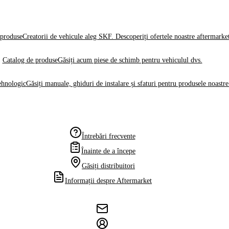
produse
Creatorii de vehicule aleg SKF. Descoperiți ofertele noastre aftermarke
Catalog de produse
Găsiți acum piese de schimb pentru vehiculul dvs.
ehnologic
Găsiți manuale, ghiduri de instalare și sfaturi pentru produsele noastre
Întrebări frecvente
Înainte de a începe
Găsiți distribuitori
Informații despre Aftermarket