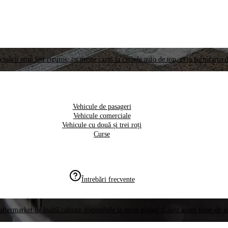
ctuării unui test riguros, cu meste cazul la cursele auto de top, prin furnizarea d
Vehicule de pasageri
Vehicule comerciale
Vehicule cu două și trei roți
Curse
Întrebări frecvente
aftermarket de înaltă calitate disponibile la nivel global. Găsiți acum piese de 