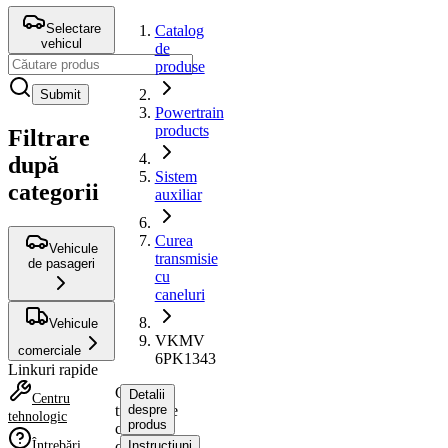
Selectare
Catalog
vehicul
de
produse
Submit
Powertrain
products
Filtrare
după
Sistem
categorii
auxiliar
Curea
Vehicule
transmisie
de pasageri
cu
caneluri
Vehicule
VKMV
comerciale
6PK1343
Linkuri rapide
Curea
Detalii
Centru
transmisie
despre
tehnologic
produs
cu
Întrebări
caneluri
Instrucțiuni