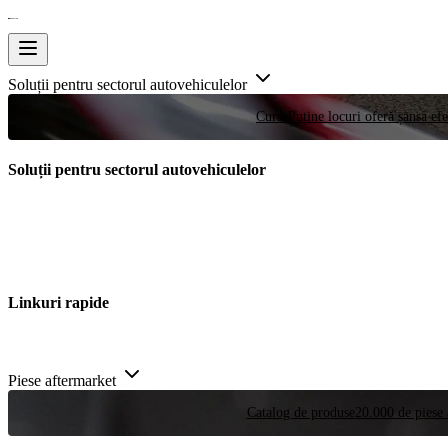
Soluții pentru sectorul autovehiculelor
Curse
Puține locuri oferă șansa efe
Soluții pentru sectorul autovehiculelor
Linkuri rapide
Piese aftermarket
Catalog de produse
20.000 de piese 