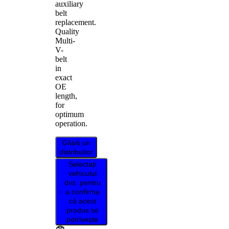
auxiliary
belt
replacement.
Quality
Multi-
V-
belt
in
exact
OE
length,
for
optimum
operation.
Găsiți un
distribuitor
Selectați
vehiculul
dvs. pentru
a confirma
că acest
produs se
potrivește