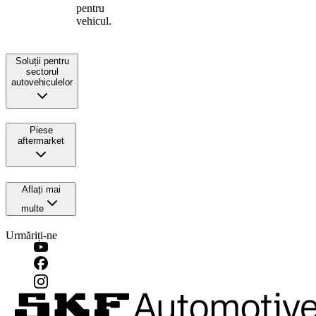
pentru
vehicul.
Soluții pentru
sectorul
autovehiculelor
Piese
aftermarket
Aflați mai
multe
Urmăriți-ne