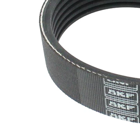
nervuri
Nu sunt
disponibile
SVHC
substante
SVHC
EPDM
(etilen
Material
propilen
curea
dienă
cauciuc)