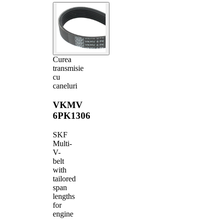
Curea
transmisie
cu
caneluri
VKMV
6PK1306
SKF
Multi-
V-
belt
with
tailored
span
lengths
for
engine