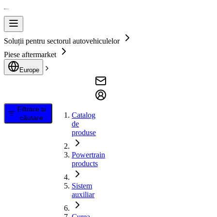
Soluții pentru sectorul autovehiculelor
Piese aftermarket
Europe
Filtrare și
Catalog
căutare
de
produse
Powertrain
products
Sistem
auxiliar
Curea