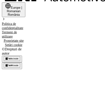
Europe
|
Romanian
România
Politica de
confidențialitate
Termeni de
utilizare
Proprietate site
Setări cookie
©
Drepturi de
autor