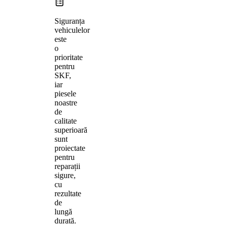
Siguranța
vehiculelor
este
o
prioritate
pentru
SKF,
iar
piesele
noastre
de
calitate
superioară
sunt
proiectate
pentru
reparații
sigure,
cu
rezultate
de
lungă
durată.