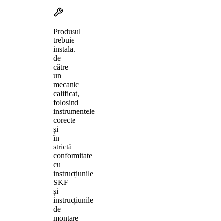
Produsul
trebuie
instalat
de
către
un
mecanic
calificat,
folosind
instrumentele
corecte
și
în
strictă
conformitate
cu
instrucțiunile
SKF
și
instrucțiunile
de
montare