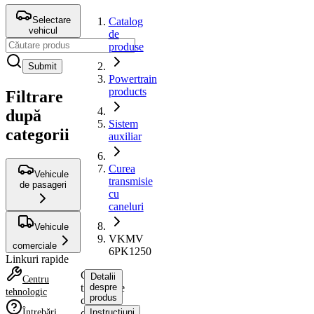
Selectare
Catalog
vehicul
de
produse
Submit
Powertrain
products
Filtrare
după
Sistem
categorii
auxiliar
Curea
Vehicule
transmisie
de pasageri
cu
caneluri
Vehicule
VKMV
comerciale
6PK1250
Linkuri rapide
Curea
Detalii
Centru
transmisie
despre
tehnologic
produs
cu
Întrebări
caneluri
Instrucțiuni