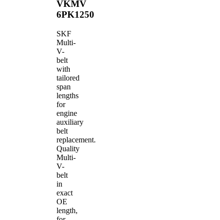
VKMV
6PK1250
SKF
Multi-
V-
belt
with
tailored
span
lengths
for
engine
auxiliary
belt
replacement.
Quality
Multi-
V-
belt
in
exact
OE
length,
for