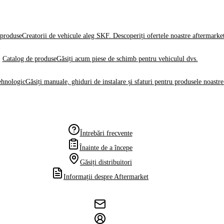
produse
Creatorii de vehicule aleg SKF. Descoperiți ofertele noastre aftermarke
Catalog de produse
Găsiți acum piese de schimb pentru vehiculul dvs.
ehnologic
Găsiți manuale, ghiduri de instalare și sfaturi pentru produsele noastre
Întrebări frecvente
Înainte de a începe
Găsiți distribuitori
Informații despre Aftermarket