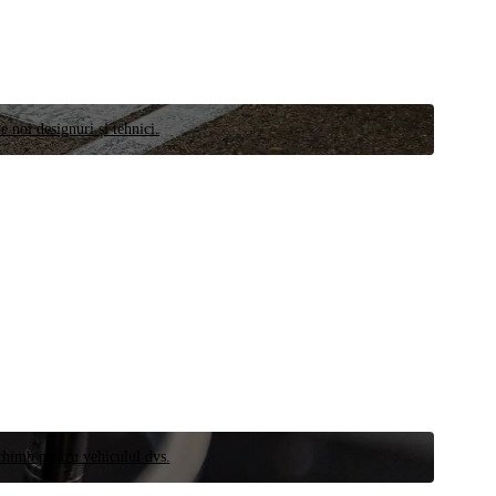
e noi designuri și tehnici.
schimb pentru vehiculul dvs.