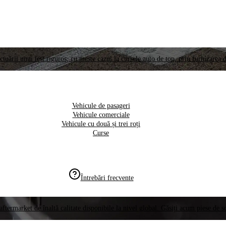
ctuării unui test riguros, cu meste cazul la cursele auto de top, prin furnizarea d
Vehicule de pasageri
Vehicule comerciale
Vehicule cu două și trei roți
Curse
Întrebări frecvente
aftermarket de înaltă calitate disponibile la nivel global. Găsiți acum piese de 