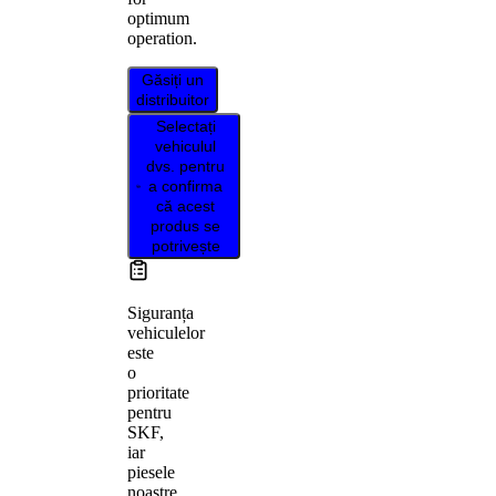
optimum
operation.
Găsiți un
distribuitor
Selectați
vehiculul
dvs. pentru
a confirma
că acest
produs se
potrivește
Siguranța
vehiculelor
este
o
prioritate
pentru
SKF,
iar
piesele
noastre