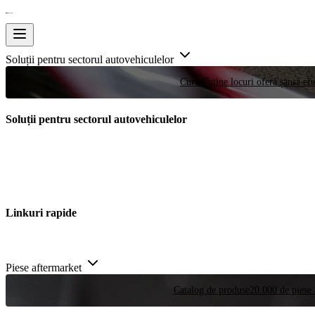
Soluții pentru sectorul autovehiculelor
Curse
Puține locuri oferă șansa efe
Soluții pentru sectorul autovehiculelor
Linkuri rapide
Piese aftermarket
Catalog de produse
20.000 de piese 