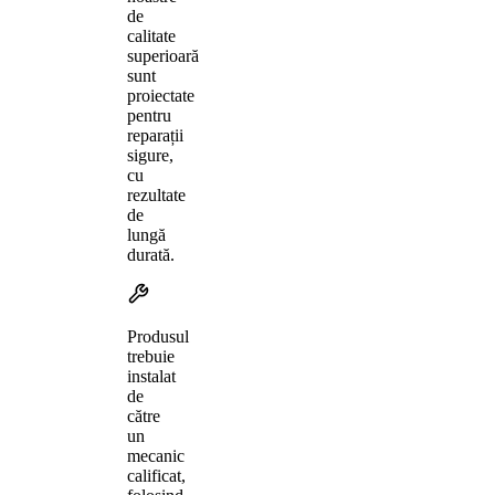
de
calitate
superioară
sunt
proiectate
pentru
reparații
sigure,
cu
rezultate
de
lungă
durată.
Produsul
trebuie
instalat
de
către
un
mecanic
calificat,