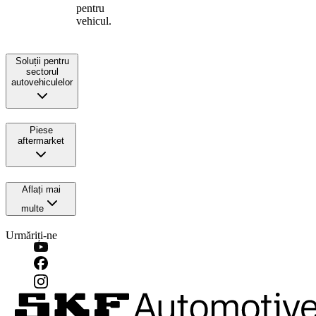
pentru
vehicul.
Soluții pentru
sectorul
autovehiculelor
Piese
aftermarket
Aflați mai
multe
Urmăriți-ne