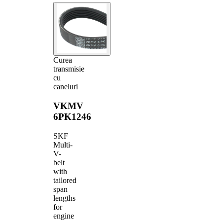
Curea
transmisie
cu
caneluri
VKMV
6PK1246
SKF
Multi-
V-
belt
with
tailored
span
lengths
for
engine