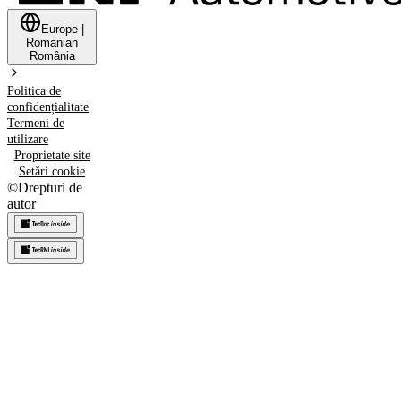
Europe
|
Romanian
România
Politica de
confidențialitate
Termeni de
utilizare
Proprietate site
Setări cookie
©
Drepturi de
autor