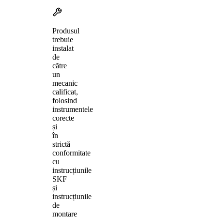
Produsul
trebuie
instalat
de
către
un
mecanic
calificat,
folosind
instrumentele
corecte
și
în
strictă
conformitate
cu
instrucțiunile
SKF
și
instrucțiunile
de
montare