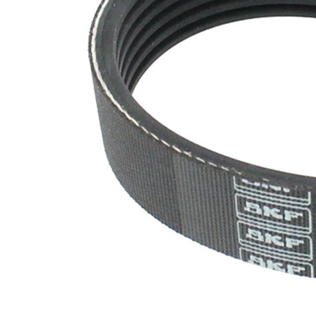
nervuri
Nu sunt
disponibile
SVHC
substante
SVHC
EPDM
(etilen
Material
propilen
curea
dienă
cauciuc)