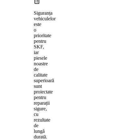
Siguranța
vehiculelor
este
o
prioritate
pentru
SKF,
iar
piesele
noastre
de
calitate
superioară
sunt
proiectate
pentru
reparații
sigure,
cu
rezultate
de
lungă
durată.