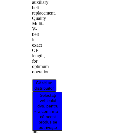
auxiliary
belt
replacement.
Quality
Multi-
V-
belt
in
exact
OE
length,
for
optimum
operation.
Găsiți un
distribuitor
Selectați
vehiculul
dvs. pentru
a confirma
că acest
produs se
potrivește