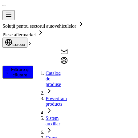
Soluții pentru sectorul autovehiculelor
Piese aftermarket
Europe
Filtrare și
Catalog
căutare
de
produse
Powertrain
products
Sistem
auxiliar
Curea