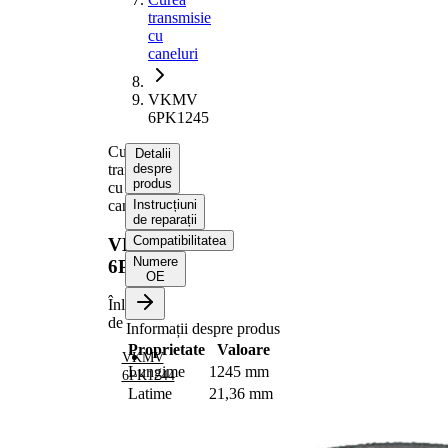
transmisie
cu
caneluri
VKMV
6PK1245
Curea
Detalii
transmisie
despre
produs
cu
caneluri
Instrucțiuni
de reparații
Compatibilitatea
VKMV
Numere
6PK1245
OE
Înlocuit
de
Informații despre produs
Proprietate
Valoare
VKMV
Lungime
1245 mm
6PK1244
Latime
21,36 mm
Culoare
negru
Numar
6