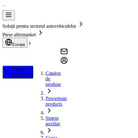
Soluții pentru sectorul autovehiculelor
Piese aftermarket
Europe
Filtrare și
Catalog
căutare
de
produse
Powertrain
products
Sistem
auxiliar
Curea