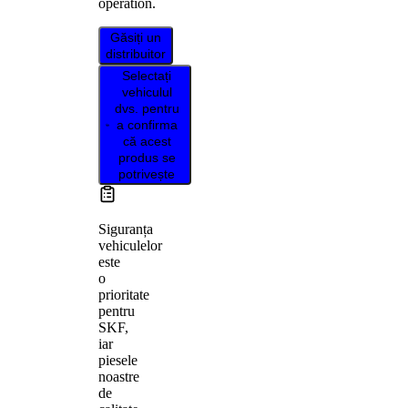
operation.
Găsiți un
distribuitor
Selectați
vehiculul
dvs. pentru
a confirma
că acest
produs se
potrivește
Siguranța
vehiculelor
este
o
prioritate
pentru
SKF,
iar
piesele
noastre
de