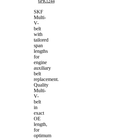
6PK1244
SKF
Multi-
V-
belt
with
tailored
span
lengths
for
engine
auxiliary
belt
replacement.
Quality
Multi-
V-
belt
in
exact
OE
length,
for
optimum