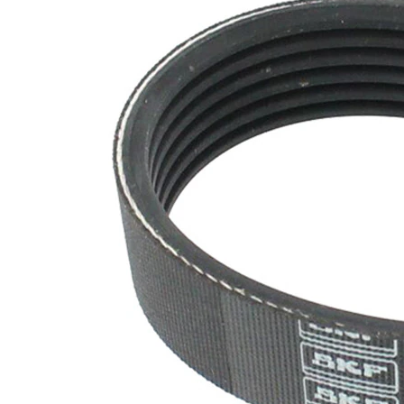
nervuri
Nu sunt
disponibile
SVHC
substante
SVHC
EPDM
(etilen
Material
propilen
curea
dienă
cauciuc)