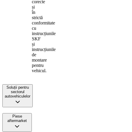
corecte
și
în
strictă
conformitate
cu
instrucțiunile
SKF
și
instrucțiunile
de
montare
pentru
vehicul.
Soluții pentru
sectorul
autovehiculelor
Piese
aftermarket