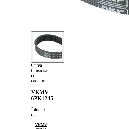
Curea
transmisie
cu
caneluri
VKMV
6PK1245
Înlocuit
de
VKMV