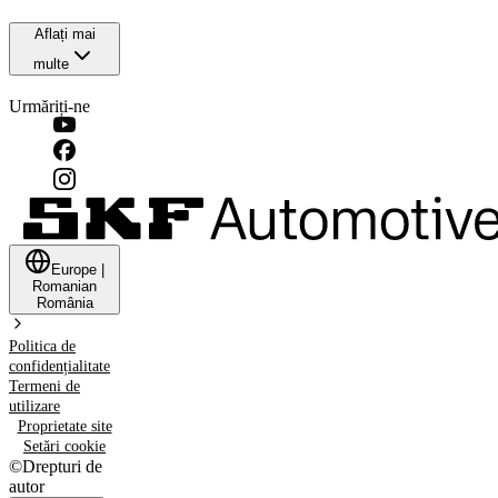
Aflați mai
multe
Urmăriți-ne
Europe
|
Romanian
România
Politica de
confidențialitate
Termeni de
utilizare
Proprietate site
Setări cookie
©
Drepturi de
autor