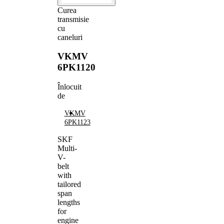
Curea
transmisie
cu
caneluri
VKMV
6PK1120
Înlocuit
de
VKMV
6PK1123
SKF
Multi-
V-
belt
with
tailored
span
lengths
for
engine