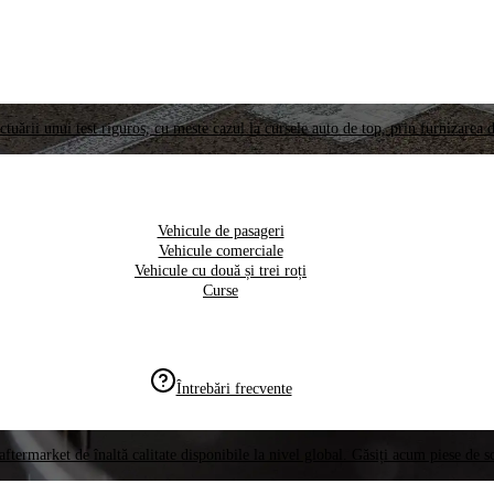
ctuării unui test riguros, cu meste cazul la cursele auto de top, prin furnizarea d
Vehicule de pasageri
Vehicule comerciale
Vehicule cu două și trei roți
Curse
Întrebări frecvente
aftermarket de înaltă calitate disponibile la nivel global. Găsiți acum piese de 