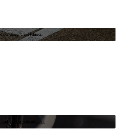
e noi designuri și tehnici.
schimb pentru vehiculul dvs.