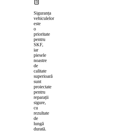
Siguranța
vehiculelor
este
o
prioritate
pentru
SKF,
iar
piesele
noastre
de
calitate
superioară
sunt
proiectate
pentru
reparații
sigure,
cu
rezultate
de
lungă
durată.