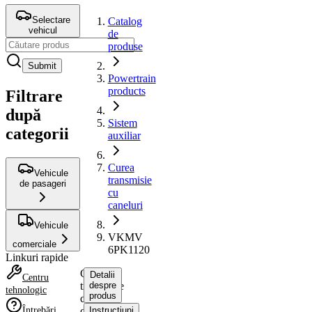
Selectare
Catalog
vehicul
de
produse
Submit
Powertrain
products
Filtrare
după
Sistem
categorii
auxiliar
Curea
Vehicule
transmisie
de pasageri
cu
caneluri
Vehicule
VKMV
comerciale
6PK1120
Linkuri rapide
Curea
Detalii
Centru
transmisie
despre
tehnologic
produs
cu
Întrebări
caneluri
Instrucțiuni