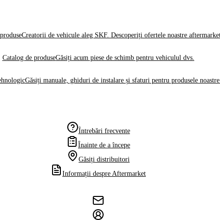
produse
Creatorii de vehicule aleg SKF. Descoperiți ofertele noastre aftermarke
Catalog de produse
Găsiți acum piese de schimb pentru vehiculul dvs.
ehnologic
Găsiți manuale, ghiduri de instalare și sfaturi pentru produsele noastre
Întrebări frecvente
Înainte de a începe
Găsiți distribuitori
Informații despre Aftermarket