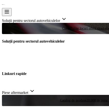
Soluții pentru sectorul autovehiculelor
Curse
Puține locuri oferă șansa efe
Soluții pentru sectorul autovehiculelor
Linkuri rapide
Piese aftermarket
Catalog de produse
20.000 de piese 