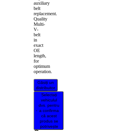
auxiliary
belt
replacement.
Quality
Multi-
V-
belt
in
exact
OE
length,
for
optimum
operation.
Găsiți un
distribuitor
Selectați
vehiculul
dvs. pentru
a confirma
că acest
produs se
potrivește