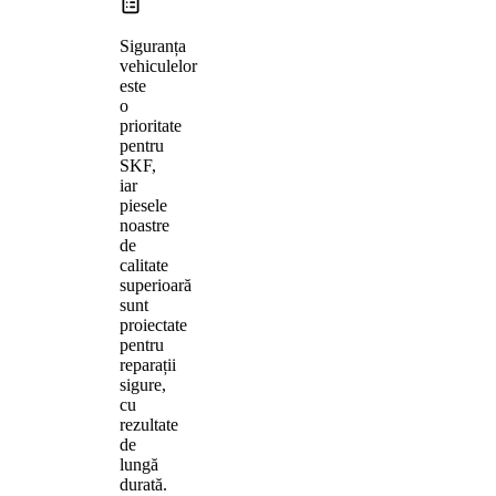
Siguranța
vehiculelor
este
o
prioritate
pentru
SKF,
iar
piesele
noastre
de
calitate
superioară
sunt
proiectate
pentru
reparații
sigure,
cu
rezultate
de
lungă
durată.