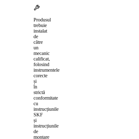
Produsul
trebuie
instalat
de
către
un
mecanic
calificat,
folosind
instrumentele
corecte
și
în
strictă
conformitate
cu
instrucțiunile
SKF
și
instrucțiunile
de
montare