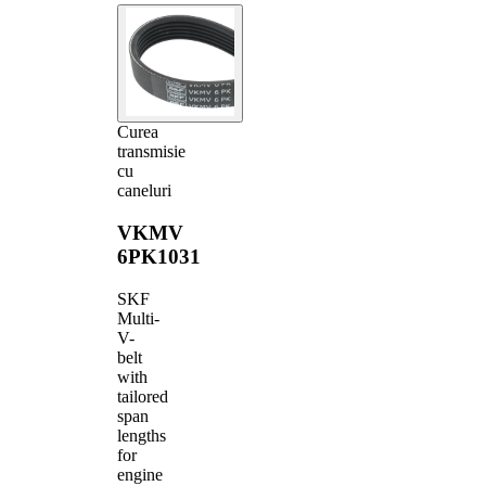
Curea
transmisie
cu
caneluri
VKMV
6PK1031
SKF
Multi-
V-
belt
with
tailored
span
lengths
for
engine