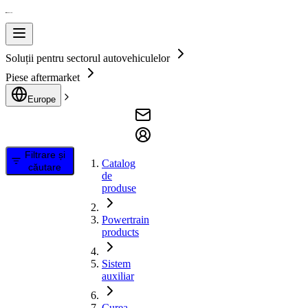
Soluții pentru sectorul autovehiculelor
Piese aftermarket
Europe
Filtrare și
Catalog
căutare
de
produse
Powertrain
products
Sistem
auxiliar
Curea