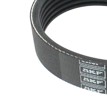
nervuri
Nu sunt
disponibile
SVHC
substante
SVHC
EPDM
(etilen
Material
propilen
curea
dienă
cauciuc)