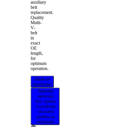
auxiliary
belt
replacement.
Quality
Multi-
V-
belt
in
exact
OE
length,
for
optimum
operation.
Găsiți un
distribuitor
Selectați
vehiculul
dvs. pentru
a confirma
că acest
produs se
potrivește