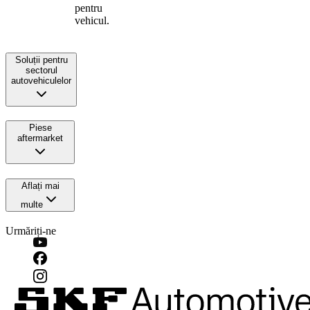
pentru
vehicul.
Soluții pentru
sectorul
autovehiculelor
Piese
aftermarket
Aflați mai
multe
Urmăriți-ne