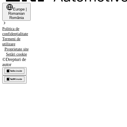
Europe
|
Romanian
România
Politica de
confidențialitate
Termeni de
utilizare
Proprietate site
Setări cookie
©
Drepturi de
autor