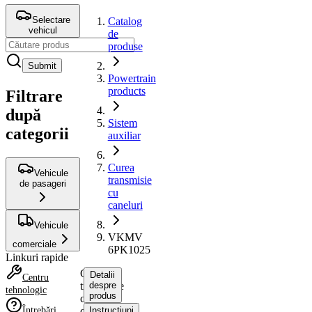
Selectare
Catalog
vehicul
de
produse
Submit
Powertrain
products
Filtrare
după
Sistem
categorii
auxiliar
Curea
Vehicule
transmisie
de pasageri
cu
caneluri
Vehicule
VKMV
comerciale
6PK1025
Linkuri rapide
Curea
Detalii
Centru
transmisie
despre
tehnologic
produs
cu
Întrebări
caneluri
Instrucțiuni