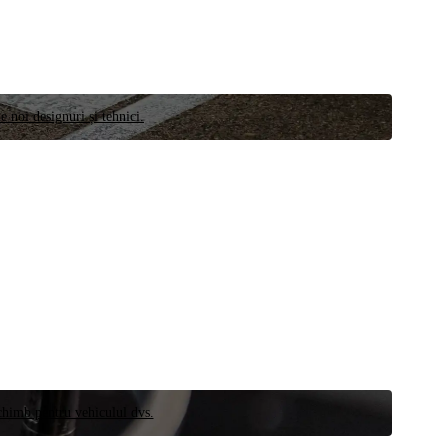
e noi designuri și tehnici.
schimb pentru vehiculul dvs.