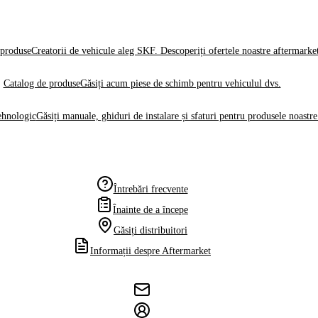
produse
Creatorii de vehicule aleg SKF. Descoperiți ofertele noastre aftermarke
Catalog de produse
Găsiți acum piese de schimb pentru vehiculul dvs.
ehnologic
Găsiți manuale, ghiduri de instalare și sfaturi pentru produsele noastre
Întrebări frecvente
Înainte de a începe
Găsiți distribuitori
Informații despre Aftermarket