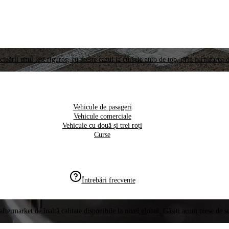
ctuării unui test riguros, cu meste cazul la cursele auto de top, prin furnizarea d
Vehicule de pasageri
Vehicule comerciale
Vehicule cu două și trei roți
Curse
Întrebări frecvente
aftermarket de înaltă calitate disponibile la nivel global. Găsiți acum piese de 