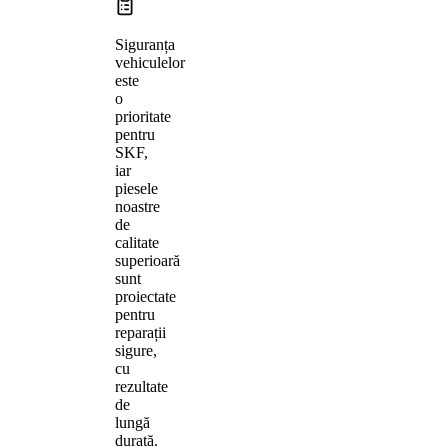
Siguranța
vehiculelor
este
o
prioritate
pentru
SKF,
iar
piesele
noastre
de
calitate
superioară
sunt
proiectate
pentru
reparații
sigure,
cu
rezultate
de
lungă
durată.