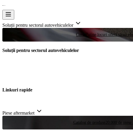
Soluții pentru sectorul autovehiculelor
Curse
Puține locuri oferă șansa efe
Soluții pentru sectorul autovehiculelor
Linkuri rapide
Piese aftermarket
Catalog de produse
20.000 de piese 