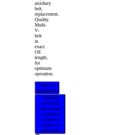
auxiliary
belt
replacement.
Quality
Multi-
V-
belt
in
exact
OE
length,
for
optimum
operation.
Găsiți un
distribuitor
Selectați
vehiculul
dvs. pentru
a confirma
că acest
produs se
potrivește