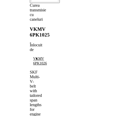
Curea
transmisie
cu
caneluri
VKMV
6PK1025
Înlocuit
de
VKMV
6PK1026
SKF
Multi-
V-
belt
with
tailored
span
lengths
for
engine