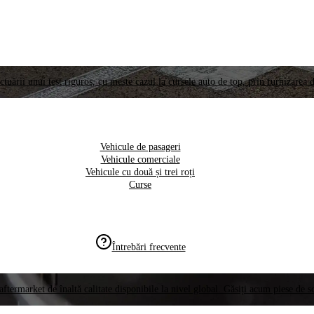
ctuării unui test riguros, cu meste cazul la cursele auto de top, prin furnizarea d
Vehicule de pasageri
Vehicule comerciale
Vehicule cu două și trei roți
Curse
Întrebări frecvente
aftermarket de înaltă calitate disponibile la nivel global. Găsiți acum piese de 