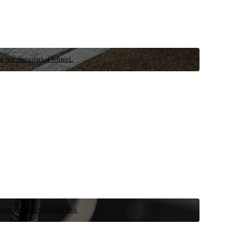
e noi designuri și tehnici.
schimb pentru vehiculul dvs.