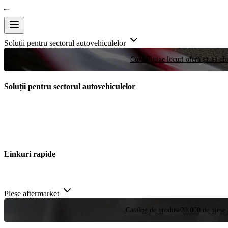
Soluții pentru sectorul autovehiculelor
Curse
Puține locuri oferă șansa efe
Soluții pentru sectorul autovehiculelor
Linkuri rapide
Piese aftermarket
Catalog de produse
20.000 de piese 