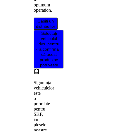
optimum
operation.
Găsiți un
distribuitor
Selectați
vehiculul
dvs. pentru
a confirma
că acest
produs se
potrivește
Siguranța
vehiculelor
este
o
prioritate
pentru
SKF,
iar
piesele
noastre