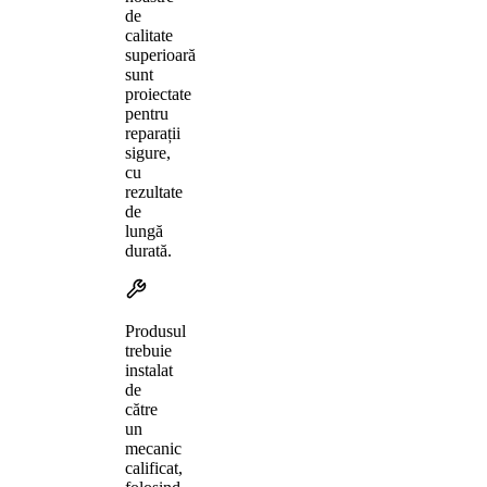
de
calitate
superioară
sunt
proiectate
pentru
reparații
sigure,
cu
rezultate
de
lungă
durată.
Produsul
trebuie
instalat
de
către
un
mecanic
calificat,