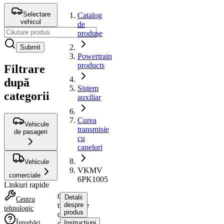
Selectare
Catalog
vehicul
de
produse
Submit
Powertrain
products
Filtrare
după
Sistem
categorii
auxiliar
Curea
Vehicule
transmisie
de pasageri
cu
caneluri
Vehicule
VKMV
comerciale
6PK1005
Linkuri rapide
Curea
Detalii
Centru
transmisie
despre
tehnologic
produs
cu
Întrebări
caneluri
Instrucțiuni