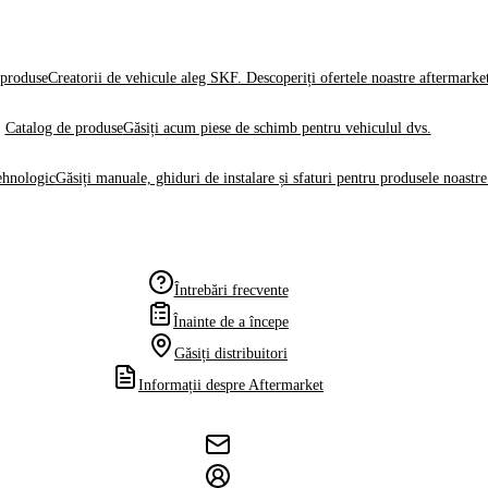
produse
Creatorii de vehicule aleg SKF. Descoperiți ofertele noastre aftermarke
Catalog de produse
Găsiți acum piese de schimb pentru vehiculul dvs.
ehnologic
Găsiți manuale, ghiduri de instalare și sfaturi pentru produsele noastre
Întrebări frecvente
Înainte de a începe
Găsiți distribuitori
Informații despre Aftermarket