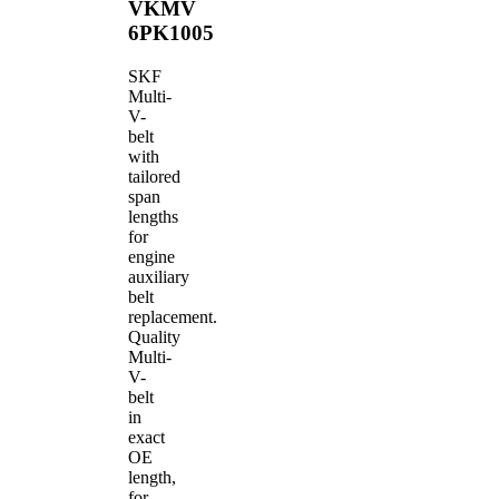
VKMV
6PK1005
SKF
Multi-
V-
belt
with
tailored
span
lengths
for
engine
auxiliary
belt
replacement.
Quality
Multi-
V-
belt
in
exact
OE
length,
for