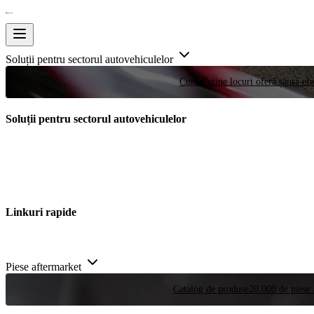
Soluții pentru sectorul autovehiculelor
Curse
Puține locuri oferă șansa efe
Soluții pentru sectorul autovehiculelor
Linkuri rapide
Piese aftermarket
Catalog de produse
20.000 de piese 