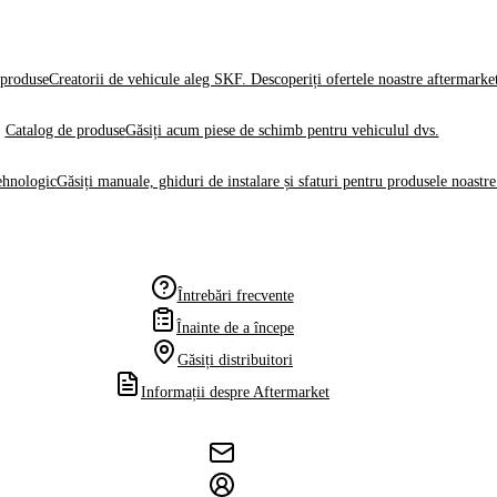
produse
Creatorii de vehicule aleg SKF. Descoperiți ofertele noastre aftermarke
Catalog de produse
Găsiți acum piese de schimb pentru vehiculul dvs.
ehnologic
Găsiți manuale, ghiduri de instalare și sfaturi pentru produsele noastre
Întrebări frecvente
Înainte de a începe
Găsiți distribuitori
Informații despre Aftermarket