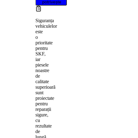
potrivește
Siguranța
vehiculelor
este
o
prioritate
pentru
SKF,
iar
piesele
noastre
de
calitate
superioară
sunt
proiectate
pentru
reparații
sigure,
cu
rezultate
de
lungă