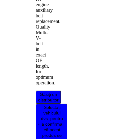
engine
auxiliary
belt
replacement.
Quality
Multi-
V-
belt
in
exact
OE
length,
for
optimum
operation.
Găsiți un
distribuitor
Selectați
vehiculul
dvs. pentru
a confirma
că acest
produs se