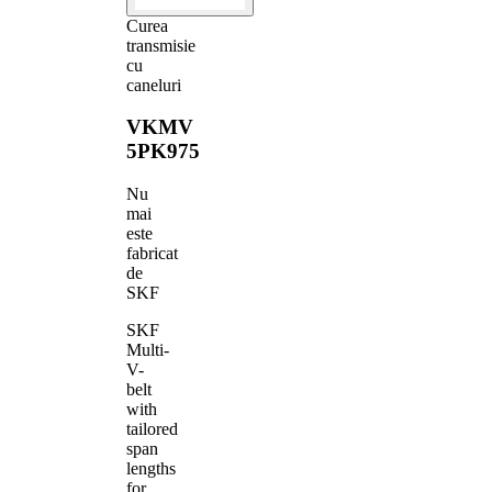
Curea
transmisie
cu
caneluri
VKMV
5PK975
Nu
mai
este
fabricat
de
SKF
SKF
Multi-
V-
belt
with
tailored
span
lengths
for