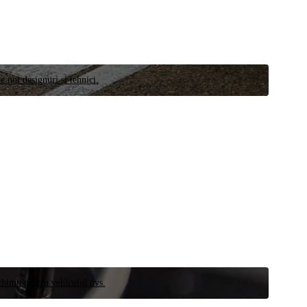
e noi designuri și tehnici.
schimb pentru vehiculul dvs.