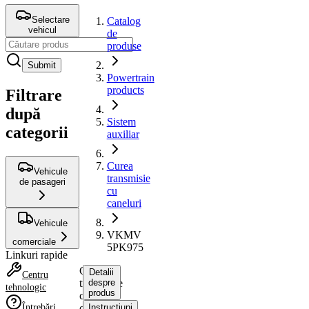
Selectare
Catalog
vehicul
de
produse
Submit
Powertrain
products
Filtrare
după
Sistem
categorii
auxiliar
Curea
Vehicule
transmisie
de pasageri
cu
caneluri
Vehicule
VKMV
comerciale
5PK975
Linkuri rapide
Curea
Detalii
Centru
transmisie
despre
tehnologic
produs
cu
Întrebări
caneluri
Instrucțiuni