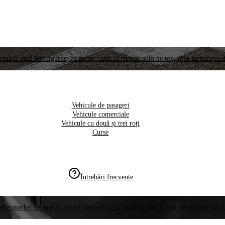
ctuării unui test riguros, cu meste cazul la cursele auto de top, prin furnizarea d
Vehicule de pasageri
Vehicule comerciale
Vehicule cu două și trei roți
Curse
Întrebări frecvente
aftermarket de înaltă calitate disponibile la nivel global. Găsiți acum piese de 