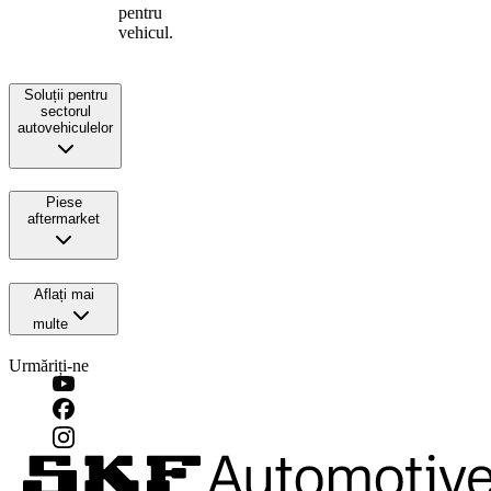
pentru
vehicul.
Soluții pentru
sectorul
autovehiculelor
Piese
aftermarket
Aflați mai
multe
Urmăriți-ne