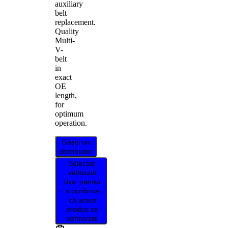
auxiliary
belt
replacement.
Quality
Multi-
V-
belt
in
exact
OE
length,
for
optimum
operation.
Găsiți un
distribuitor
Selectați
vehiculul
dvs. pentru
a confirma
că acest
produs se
potrivește