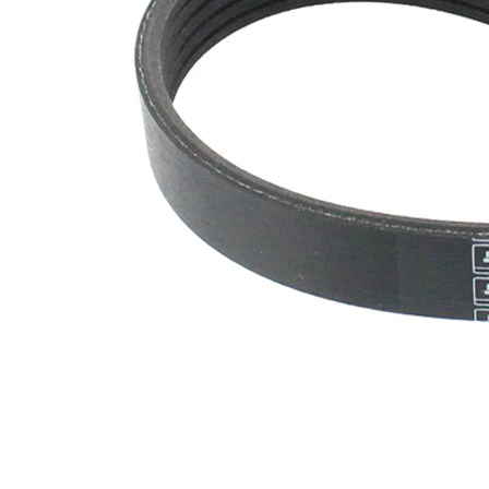
nervuri
Nu sunt
disponibile
SVHC
substante
SVHC
EPDM
(etilen
Material
propilen
curea
dienă
cauciuc)