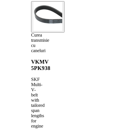
Curea
transmisie
cu
caneluri
VKMV
5PK938
SKF
Multi-
V-
belt
with
tailored
span
lengths
for
engine