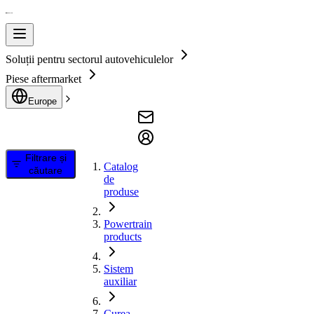
Soluții pentru sectorul autovehiculelor
Piese aftermarket
Europe
Filtrare și
Catalog
căutare
de
produse
Powertrain
products
Sistem
auxiliar
Curea