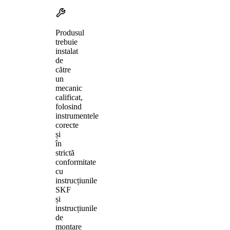
Produsul
trebuie
instalat
de
către
un
mecanic
calificat,
folosind
instrumentele
corecte
și
în
strictă
conformitate
cu
instrucțiunile
SKF
și
instrucțiunile
de
montare