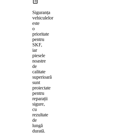
Siguranța
vehiculelor
este
o
prioritate
pentru
SKF,
iar
piesele
noastre
de
calitate
superioară
sunt
proiectate
pentru
reparații
sigure,
cu
rezultate
de
lungă
durată.