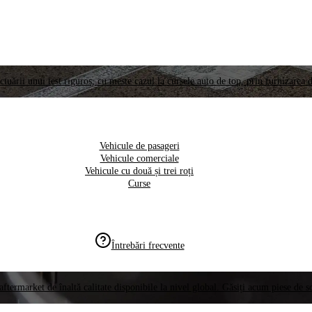
ctuării unui test riguros, cu meste cazul la cursele auto de top, prin furnizarea d
Vehicule de pasageri
Vehicule comerciale
Vehicule cu două și trei roți
Curse
Întrebări frecvente
aftermarket de înaltă calitate disponibile la nivel global. Găsiți acum piese de 