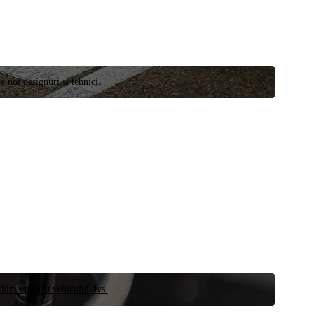
e noi designuri și tehnici.
schimb pentru vehiculul dvs.