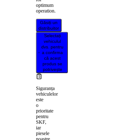
optimum
operation.
Găsiți un
distribuitor
Selectați
vehiculul
dvs. pentru
a confirma
că acest
produs se
potrivește
Siguranța
vehiculelor
este
o
prioritate
pentru
SKF,
iar
piesele
noastre