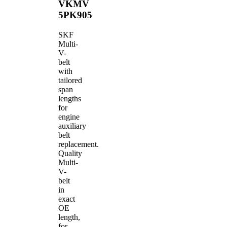
VKMV
5PK905
SKF
Multi-
V-
belt
with
tailored
span
lengths
for
engine
auxiliary
belt
replacement.
Quality
Multi-
V-
belt
in
exact
OE
length,
for