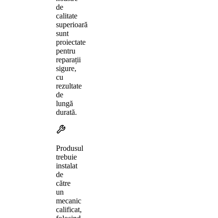
de
calitate
superioară
sunt
proiectate
pentru
reparații
sigure,
cu
rezultate
de
lungă
durată.
Produsul
trebuie
instalat
de
către
un
mecanic
calificat,