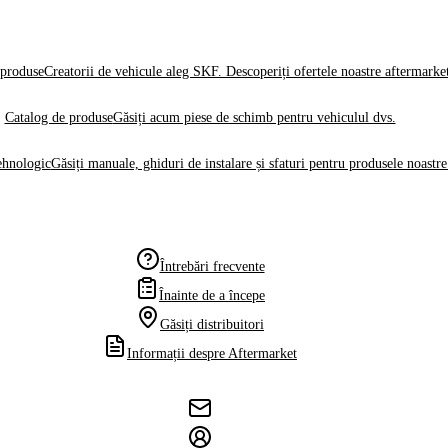
produse
Creatorii de vehicule aleg SKF. Descoperiți ofertele noastre aftermarke
Catalog de produse
Găsiți acum piese de schimb pentru vehiculul dvs.
ehnologic
Găsiți manuale, ghiduri de instalare și sfaturi pentru produsele noastre
Întrebări frecvente
Înainte de a începe
Găsiți distribuitori
Informații despre Aftermarket