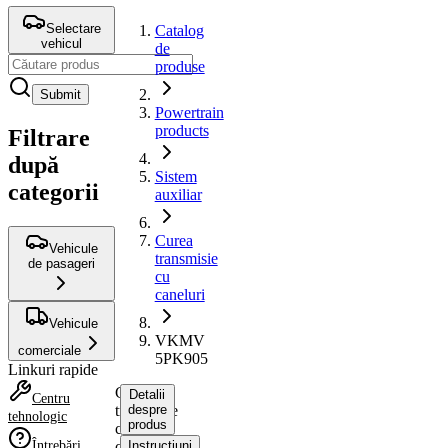
Selectare
Catalog
vehicul
de
produse
Submit
Powertrain
products
Filtrare
după
Sistem
categorii
auxiliar
Curea
Vehicule
transmisie
de pasageri
cu
caneluri
Vehicule
VKMV
comerciale
5PK905
Linkuri rapide
Curea
Detalii
Centru
transmisie
despre
tehnologic
produs
cu
Întrebări
caneluri
Instrucțiuni