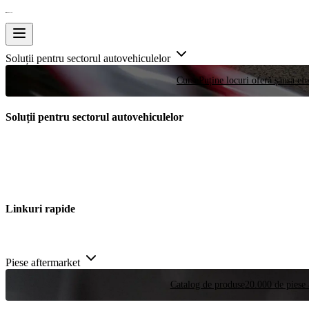
Soluții pentru sectorul autovehiculelor
Curse
Puține locuri oferă șansa efe
Soluții pentru sectorul autovehiculelor
Linkuri rapide
Piese aftermarket
Catalog de produse
20.000 de piese 