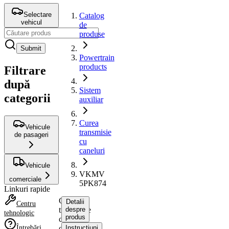
Selectare
Catalog
vehicul
de
produse
Submit
Powertrain
products
Filtrare
după
Sistem
categorii
auxiliar
Curea
Vehicule
transmisie
de pasageri
cu
caneluri
Vehicule
VKMV
comerciale
5PK874
Linkuri rapide
Curea
Detalii
Centru
transmisie
despre
tehnologic
produs
cu
Întrebări
caneluri
Instrucțiuni