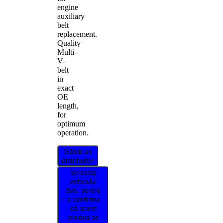
engine
auxiliary
belt
replacement.
Quality
Multi-
V-
belt
in
exact
OE
length,
for
optimum
operation.
Găsiți un
distribuitor
Selectați
vehiculul
dvs. pentru
a confirma
că acest
produs se