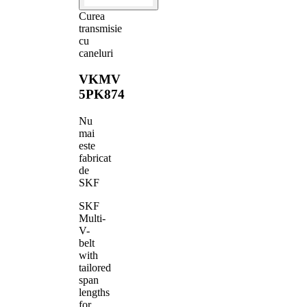
Curea
transmisie
cu
caneluri
VKMV
5PK874
Nu
mai
este
fabricat
de
SKF
SKF
Multi-
V-
belt
with
tailored
span
lengths
for