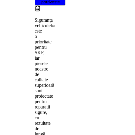
potrivește
Siguranța
vehiculelor
este
o
prioritate
pentru
SKF,
iar
piesele
noastre
de
calitate
superioară
sunt
proiectate
pentru
reparații
sigure,
cu
rezultate
de
lungă