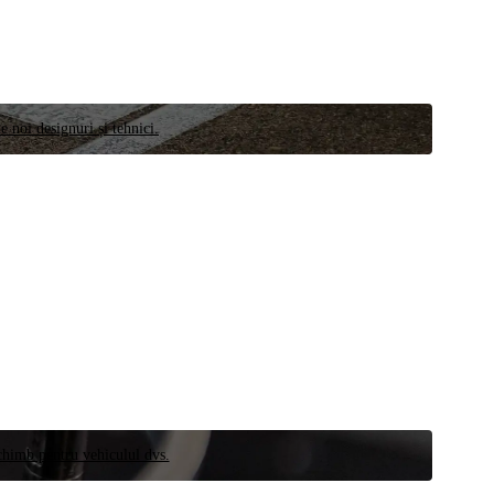
e noi designuri și tehnici.
schimb pentru vehiculul dvs.