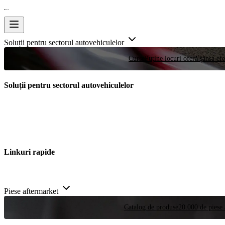
Soluții pentru sectorul autovehiculelor
Curse
Puține locuri oferă șansa efe
Soluții pentru sectorul autovehiculelor
Linkuri rapide
Piese aftermarket
Catalog de produse
20.000 de piese 