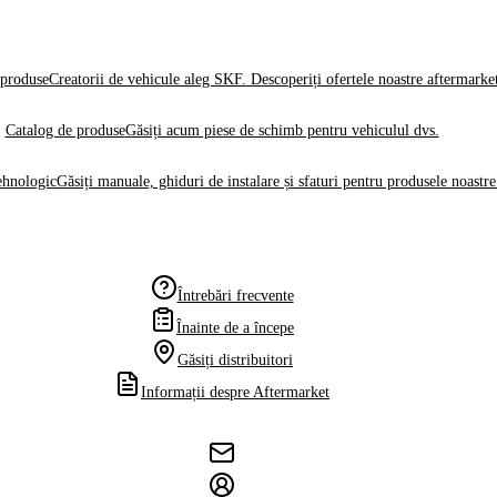
produse
Creatorii de vehicule aleg SKF. Descoperiți ofertele noastre aftermarke
Catalog de produse
Găsiți acum piese de schimb pentru vehiculul dvs.
ehnologic
Găsiți manuale, ghiduri de instalare și sfaturi pentru produsele noastre
Întrebări frecvente
Înainte de a începe
Găsiți distribuitori
Informații despre Aftermarket