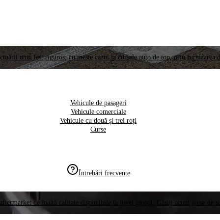
ctuării unui test riguros, cu meste cazul la cursele auto de top, prin furnizarea d
Vehicule de pasageri
Vehicule comerciale
Vehicule cu două și trei roți
Curse
Întrebări frecvente
aftermarket de înaltă calitate disponibile la nivel global. Găsiți acum piese de 