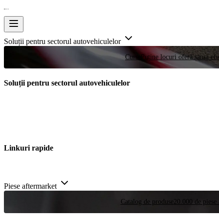
Soluții pentru sectorul autovehiculelor
Curse
Puține locuri oferă șansa efe
Soluții pentru sectorul autovehiculelor
Linkuri rapide
Piese aftermarket
Catalog de produse
20.000 de piese 