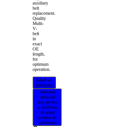
auxiliary
belt
replacement.
Quality
Multi-
V-
belt
in
exact
OE
length,
for
optimum
operation.
Găsiți un
distribuitor
Selectați
vehiculul
dvs. pentru
a confirma
că acest
produs se
potrivește