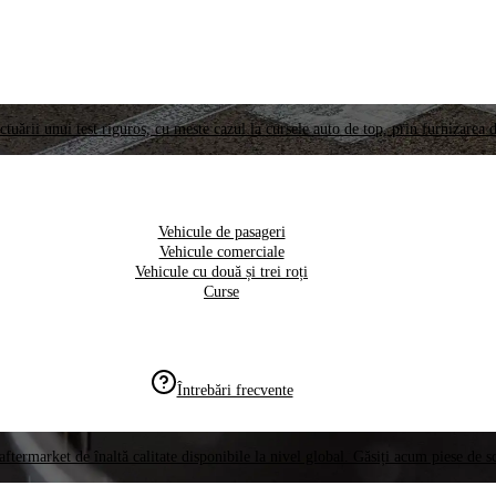
ctuării unui test riguros, cu meste cazul la cursele auto de top, prin furnizarea d
Vehicule de pasageri
Vehicule comerciale
Vehicule cu două și trei roți
Curse
Întrebări frecvente
aftermarket de înaltă calitate disponibile la nivel global. Găsiți acum piese de 