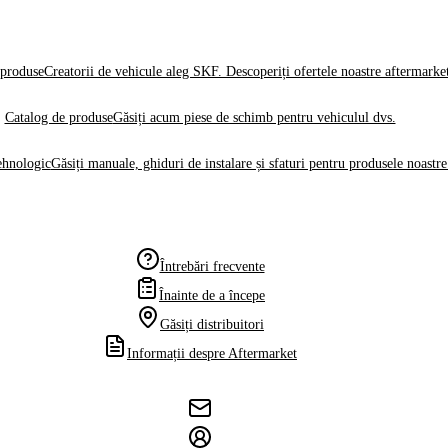
produse
Creatorii de vehicule aleg SKF. Descoperiți ofertele noastre aftermarke
Catalog de produse
Găsiți acum piese de schimb pentru vehiculul dvs.
ehnologic
Găsiți manuale, ghiduri de instalare și sfaturi pentru produsele noastre
Întrebări frecvente
Înainte de a începe
Găsiți distribuitori
Informații despre Aftermarket