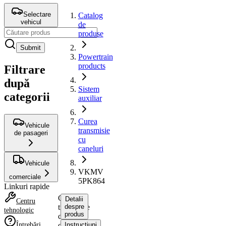
Selectare
Catalog
vehicul
de
produse
Submit
Powertrain
products
Filtrare
după
Sistem
categorii
auxiliar
Curea
Vehicule
transmisie
de pasageri
cu
caneluri
Vehicule
VKMV
comerciale
5PK864
Linkuri rapide
Curea
Detalii
Centru
transmisie
despre
tehnologic
produs
cu
Întrebări
caneluri
Instrucțiuni