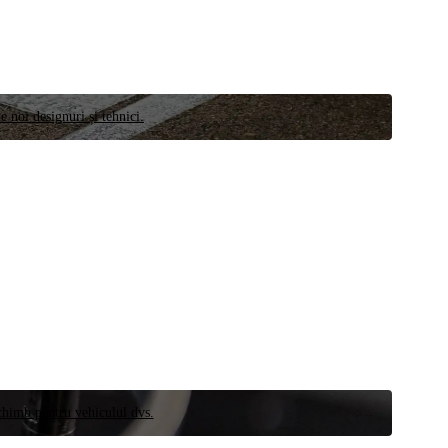
e noi designuri și tehnici.
schimb pentru vehiculul dvs.