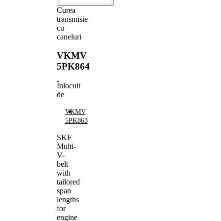
Curea
transmisie
cu
caneluri
VKMV
5PK864
Înlocuit
de
VKMV
5PK863
SKF
Multi-
V-
belt
with
tailored
span
lengths
for
engine