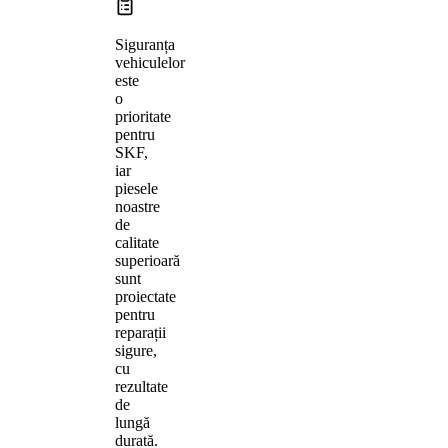
Siguranța
vehiculelor
este
o
prioritate
pentru
SKF,
iar
piesele
noastre
de
calitate
superioară
sunt
proiectate
pentru
reparații
sigure,
cu
rezultate
de
lungă
durată.