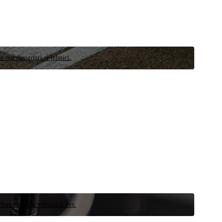
e noi designuri și tehnici.
schimb pentru vehiculul dvs.