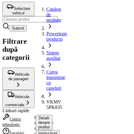
Selectare
Catalog
vehicul
de
produse
Submit
Powertrain
products
Filtrare
după
Sistem
categorii
auxiliar
Curea
Vehicule
transmisie
de pasageri
cu
caneluri
Vehicule
VKMV
comerciale
5PK835
Linkuri rapide
Curea
Detalii
Centru
transmisie
despre
tehnologic
produs
cu
Întrebări
caneluri
Instrucțiuni