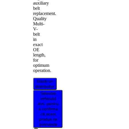
auxiliary
belt
replacement.
Quality
Multi-
V-
belt
in
exact
OE
length,
for
optimum
operation.
Găsiți un
distribuitor
Selectați
vehiculul
dvs. pentru
a confirma
că acest
produs se
potrivește