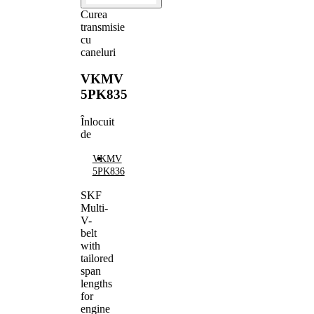
Curea
transmisie
cu
caneluri
VKMV
5PK835
Înlocuit
de
VKMV
5PK836
SKF
Multi-
V-
belt
with
tailored
span
lengths
for
engine