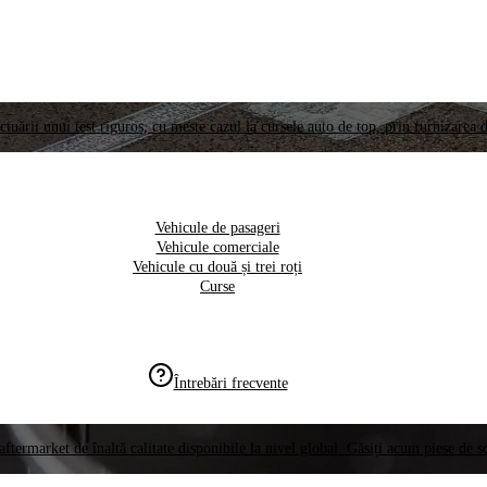
ctuării unui test riguros, cu meste cazul la cursele auto de top, prin furnizarea d
Vehicule de pasageri
Vehicule comerciale
Vehicule cu două și trei roți
Curse
Întrebări frecvente
aftermarket de înaltă calitate disponibile la nivel global. Găsiți acum piese de 