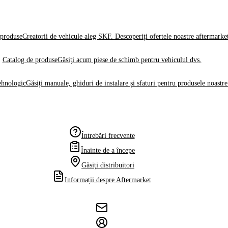
produse
Creatorii de vehicule aleg SKF. Descoperiți ofertele noastre aftermarke
Catalog de produse
Găsiți acum piese de schimb pentru vehiculul dvs.
ehnologic
Găsiți manuale, ghiduri de instalare și sfaturi pentru produsele noastre
Întrebări frecvente
Înainte de a începe
Găsiți distribuitori
Informații despre Aftermarket