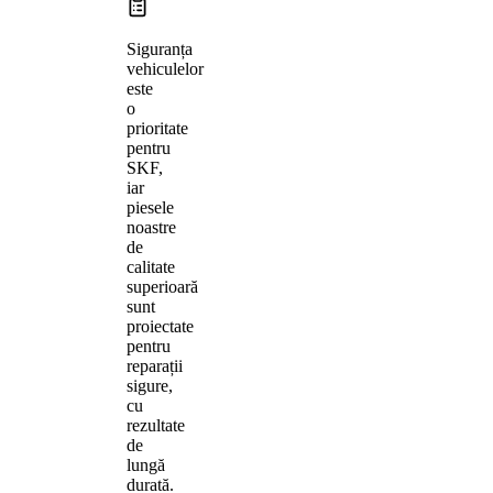
Siguranța
vehiculelor
este
o
prioritate
pentru
SKF,
iar
piesele
noastre
de
calitate
superioară
sunt
proiectate
pentru
reparații
sigure,
cu
rezultate
de
lungă
durată.