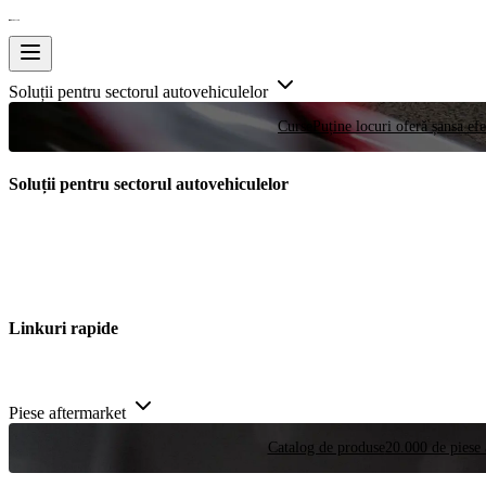
Soluții pentru sectorul autovehiculelor
Curse
Puține locuri oferă șansa efe
Soluții pentru sectorul autovehiculelor
Linkuri rapide
Piese aftermarket
Catalog de produse
20.000 de piese 