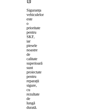
Siguranța
vehiculelor
este
o
prioritate
pentru
SKF,
iar
piesele
noastre
de
calitate
superioară
sunt
proiectate
pentru
reparații
sigure,
cu
rezultate
de
lungă
durată.