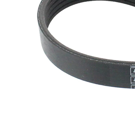
nervuri
Nu sunt
disponibile
SVHC
substante
SVHC
EPDM
(etilen
Material
propilen
curea
dienă
cauciuc)