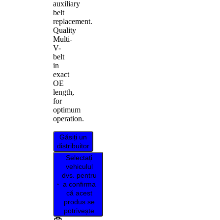
auxiliary
belt
replacement.
Quality
Multi-
V-
belt
in
exact
OE
length,
for
optimum
operation.
Găsiți un
distribuitor
Selectați
vehiculul
dvs. pentru
a confirma
că acest
produs se
potrivește