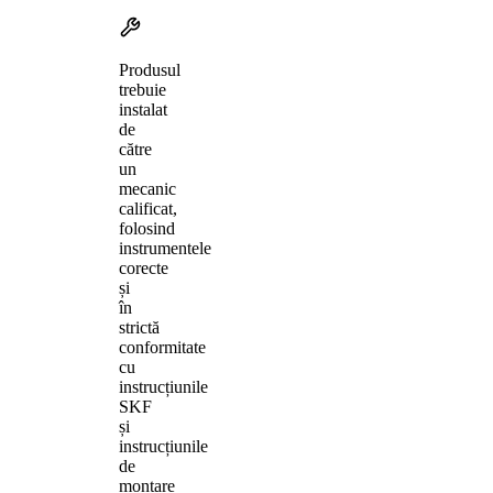
Produsul
trebuie
instalat
de
către
un
mecanic
calificat,
folosind
instrumentele
corecte
și
în
strictă
conformitate
cu
instrucțiunile
SKF
și
instrucțiunile
de
montare