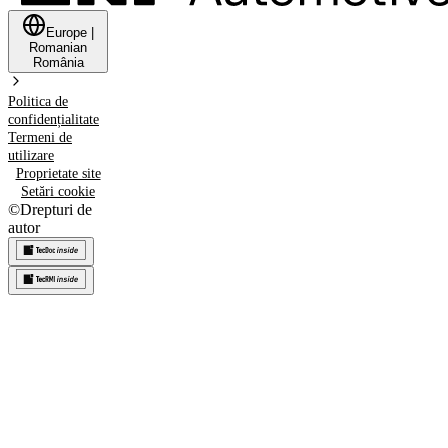
Europe
|
Romanian
România
Politica de
confidențialitate
Termeni de
utilizare
Proprietate site
Setări cookie
©
Drepturi de
autor