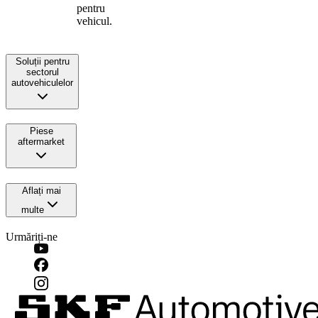
pentru
vehicul.
Soluții pentru
sectorul
autovehiculelor
Piese
aftermarket
Aflați mai
multe
Urmăriți-ne