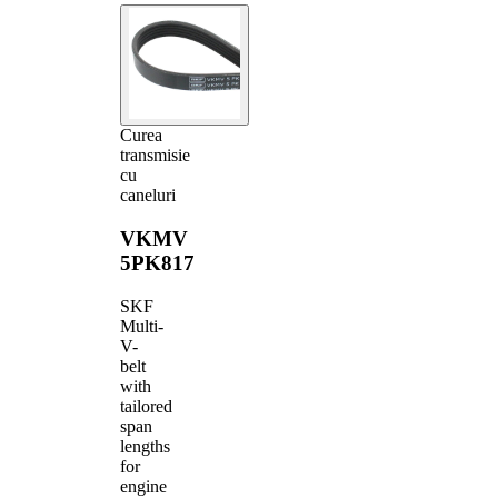
Curea
transmisie
cu
caneluri
VKMV
5PK817
SKF
Multi-
V-
belt
with
tailored
span
lengths
for
engine