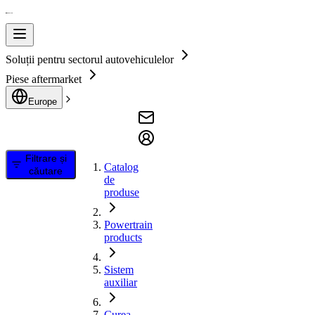
Soluții pentru sectorul autovehiculelor
Piese aftermarket
Europe
Filtrare și
Catalog
căutare
de
produse
Powertrain
products
Sistem
auxiliar
Curea