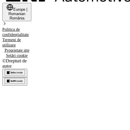
Europe
|
Romanian
România
Politica de
confidențialitate
Termeni de
utilizare
Proprietate site
Setări cookie
©
Drepturi de
autor