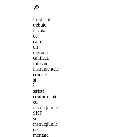
Produsul
trebuie
instalat
de
către
un
mecanic
calificat,
folosind
instrumentele
corecte
și
în
strictă
conformitate
cu
instrucțiunile
SKF
și
instrucțiunile
de
montare