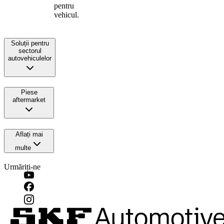
pentru
vehicul.
Soluții pentru
sectorul
autovehiculelor
Piese
aftermarket
Aflați mai
multe
Urmăriți-ne