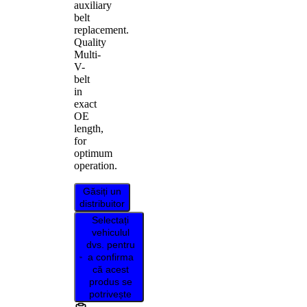
auxiliary
belt
replacement.
Quality
Multi-
V-
belt
in
exact
OE
length,
for
optimum
operation.
Găsiți un
distribuitor
Selectați
vehiculul
dvs. pentru
a confirma
că acest
produs se
potrivește