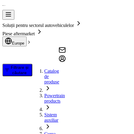
Soluții pentru sectorul autovehiculelor
Piese aftermarket
Europe
Filtrare și
Catalog
căutare
de
produse
Powertrain
products
Sistem
auxiliar
Curea