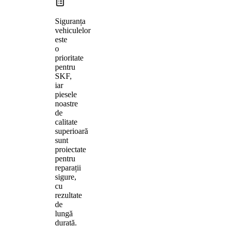
Siguranța
vehiculelor
este
o
prioritate
pentru
SKF,
iar
piesele
noastre
de
calitate
superioară
sunt
proiectate
pentru
reparații
sigure,
cu
rezultate
de
lungă
durată.