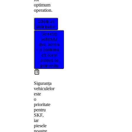
optimum
operation.
Găsiți un
distribuitor
Selectați
vehiculul
dvs. pentru
a confirma
că acest
produs se
potrivește
Siguranța
vehiculelor
este
o
prioritate
pentru
SKF,
iar
piesele
noastre