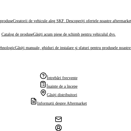
produse
Creatorii de vehicule aleg SKF. Descoperiți ofertele noastre aftermarke
Catalog de produse
Găsiți acum piese de schimb pentru vehiculul dvs.
ehnologic
Găsiți manuale, ghiduri de instalare și sfaturi pentru produsele noastre
Întrebări frecvente
Înainte de a începe
Găsiți distribuitori
Informații despre Aftermarket