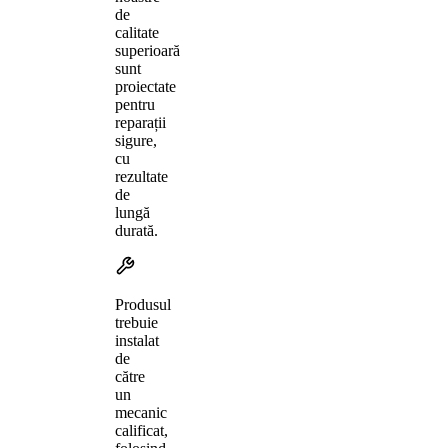
de
calitate
superioară
sunt
proiectate
pentru
reparații
sigure,
cu
rezultate
de
lungă
durată.
Produsul
trebuie
instalat
de
către
un
mecanic
calificat,