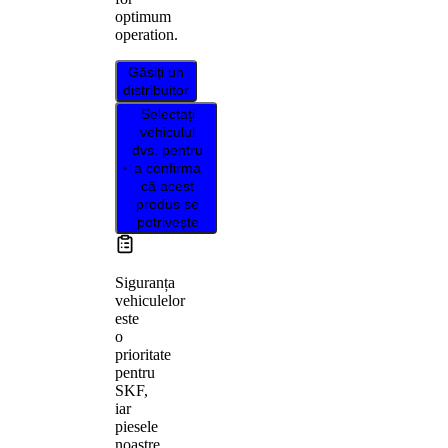
optimum
operation.
Găsiți un
distribuitor
Selectați
vehiculul
dvs. pentru
a confirma
că acest
produs se
potrivește
Siguranța
vehiculelor
este
o
prioritate
pentru
SKF,
iar
piesele
noastre