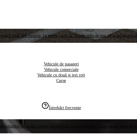
ctuării unui test riguros, cu meste cazul la cursele auto de top, prin furnizarea d
Vehicule de pasageri
Vehicule comerciale
Vehicule cu două și trei roți
Curse
Întrebări frecvente
aftermarket de înaltă calitate disponibile la nivel global. Găsiți acum piese de 