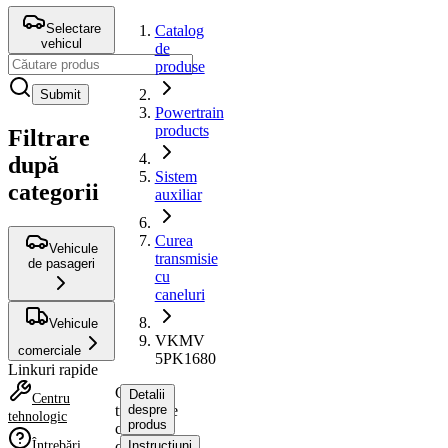
Selectare
Catalog
vehicul
de
produse
Submit
Powertrain
products
Filtrare
după
Sistem
categorii
auxiliar
Curea
Vehicule
transmisie
de pasageri
cu
caneluri
Vehicule
VKMV
comerciale
5PK1680
Linkuri rapide
Curea
Detalii
Centru
transmisie
despre
tehnologic
produs
cu
Întrebări
caneluri
Instrucțiuni