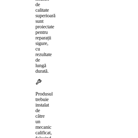
de
calitate
superioară
sunt
proiectate
pentru
reparații
sigure,
cu
rezultate
de
lungă
durată.
Produsul
trebuie
instalat
de
către
un
mecanic
calificat,