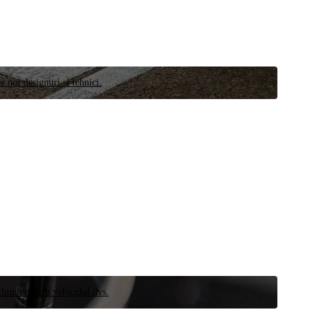
e noi designuri și tehnici.
schimb pentru vehiculul dvs.