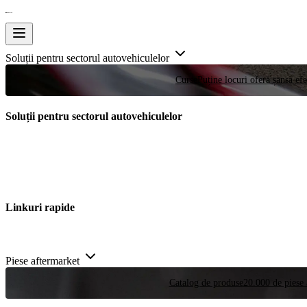
Soluții pentru sectorul autovehiculelor
Curse
Puține locuri oferă șansa efe
Soluții pentru sectorul autovehiculelor
Linkuri rapide
Piese aftermarket
Catalog de produse
20.000 de piese 