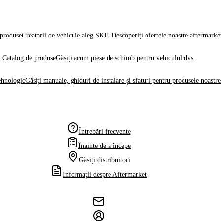
produse
Creatorii de vehicule aleg SKF. Descoperiți ofertele noastre aftermarke
Catalog de produse
Găsiți acum piese de schimb pentru vehiculul dvs.
ehnologic
Găsiți manuale, ghiduri de instalare și sfaturi pentru produsele noastre
Întrebări frecvente
Înainte de a începe
Găsiți distribuitori
Informații despre Aftermarket