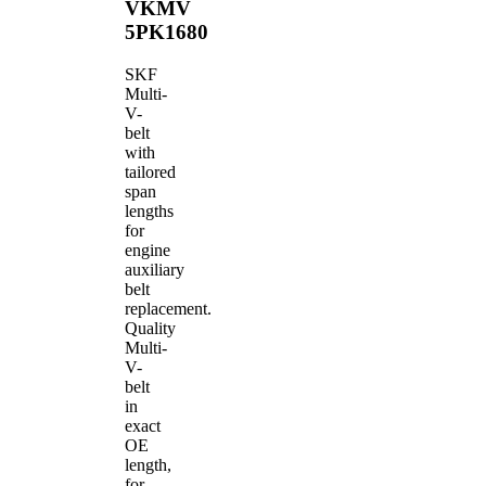
VKMV
5PK1680
SKF
Multi-
V-
belt
with
tailored
span
lengths
for
engine
auxiliary
belt
replacement.
Quality
Multi-
V-
belt
in
exact
OE
length,
for