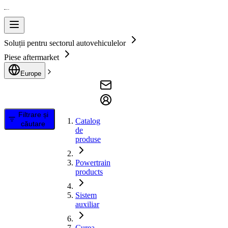
Soluții pentru sectorul autovehiculelor
Piese aftermarket
Europe
Filtrare și
Catalog
căutare
de
produse
Powertrain
products
Sistem
auxiliar
Curea