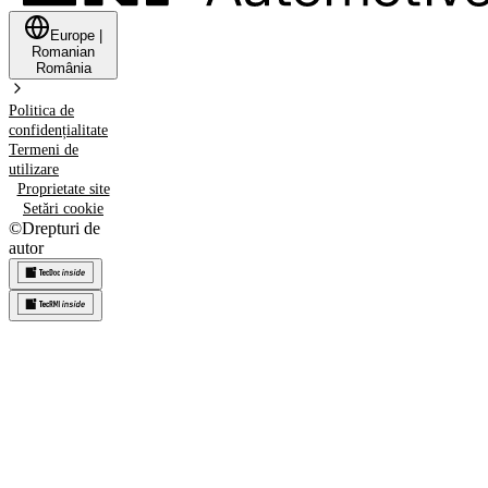
Europe
|
Romanian
România
Politica de
confidențialitate
Termeni de
utilizare
Proprietate site
Setări cookie
©
Drepturi de
autor