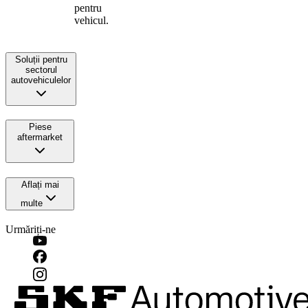
pentru
vehicul.
Soluții pentru
sectorul
autovehiculelor
Piese
aftermarket
Aflați mai
multe
Urmăriți-ne