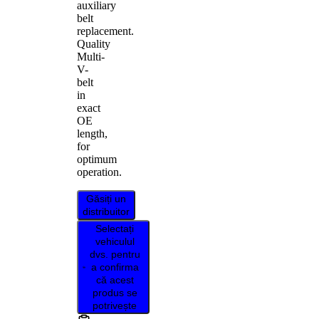
auxiliary
belt
replacement.
Quality
Multi-
V-
belt
in
exact
OE
length,
for
optimum
operation.
Găsiți un
distribuitor
Selectați
vehiculul
dvs. pentru
a confirma
că acest
produs se
potrivește