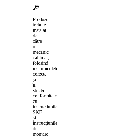
Produsul
trebuie
instalat
de
către
un
mecanic
calificat,
folosind
instrumentele
corecte
și
în
strictă
conformitate
cu
instrucțiunile
SKF
și
instrucțiunile
de
montare