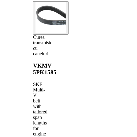
Curea
transmisie
cu
caneluri
VKMV
5PK1585
SKF
Multi-
V-
belt
with
tailored
span
lengths
for
engine