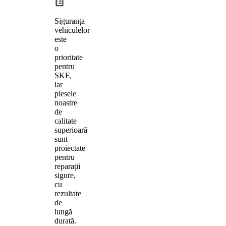
Siguranța
vehiculelor
este
o
prioritate
pentru
SKF,
iar
piesele
noastre
de
calitate
superioară
sunt
proiectate
pentru
reparații
sigure,
cu
rezultate
de
lungă
durată.