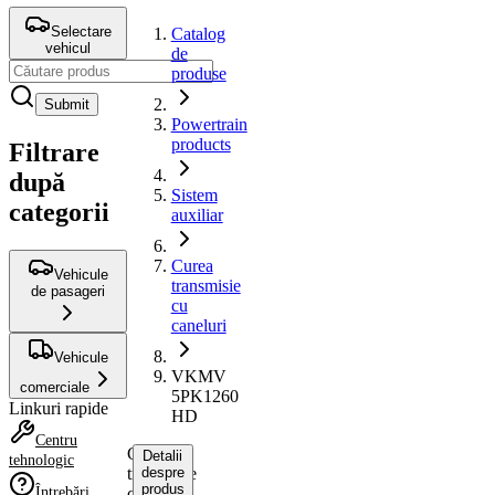
Selectare
Catalog
vehicul
de
produse
Submit
Powertrain
products
Filtrare
după
Sistem
categorii
auxiliar
Curea
Vehicule
transmisie
de pasageri
cu
caneluri
Vehicule
VKMV
comerciale
5PK1260
Linkuri rapide
HD
Centru
Curea
Detalii
tehnologic
transmisie
despre
produs
Întrebări
cu