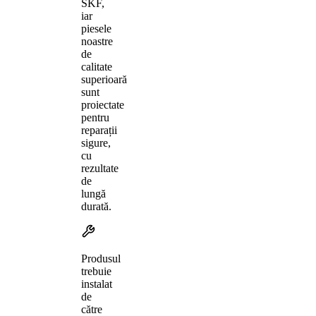
SKF,
iar
piesele
noastre
de
calitate
superioară
sunt
proiectate
pentru
reparații
sigure,
cu
rezultate
de
lungă
durată.
Produsul
trebuie
instalat
de
către