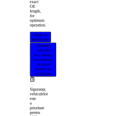
exact
OE
length,
for
optimum
operation.
Găsiți un
distribuitor
Selectați
vehiculul
dvs. pentru
a confirma
că acest
produs se
potrivește
Siguranța
vehiculelor
este
o
prioritate
pentru