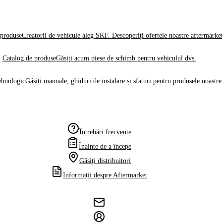
produse
Creatorii de vehicule aleg SKF. Descoperiți ofertele noastre aftermarke
Catalog de produse
Găsiți acum piese de schimb pentru vehiculul dvs.
ehnologic
Găsiți manuale, ghiduri de instalare și sfaturi pentru produsele noastre
Întrebări frecvente
Înainte de a începe
Găsiți distribuitori
Informații despre Aftermarket