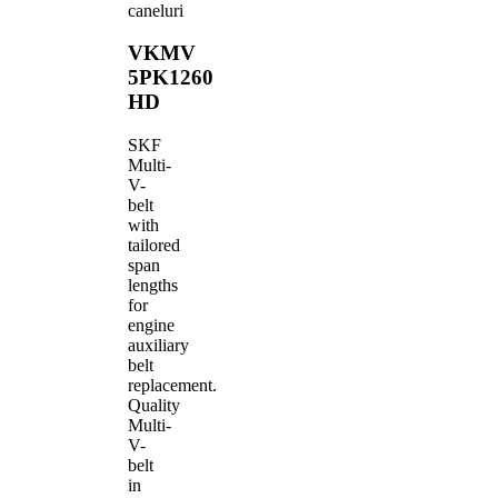
caneluri
VKMV
5PK1260
HD
SKF
Multi-
V-
belt
with
tailored
span
lengths
for
engine
auxiliary
belt
replacement.
Quality
Multi-
V-
belt
in