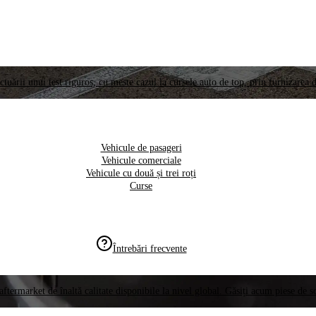
ctuării unui test riguros, cu meste cazul la cursele auto de top, prin furnizarea d
Vehicule de pasageri
Vehicule comerciale
Vehicule cu două și trei roți
Curse
Întrebări frecvente
aftermarket de înaltă calitate disponibile la nivel global. Găsiți acum piese de 