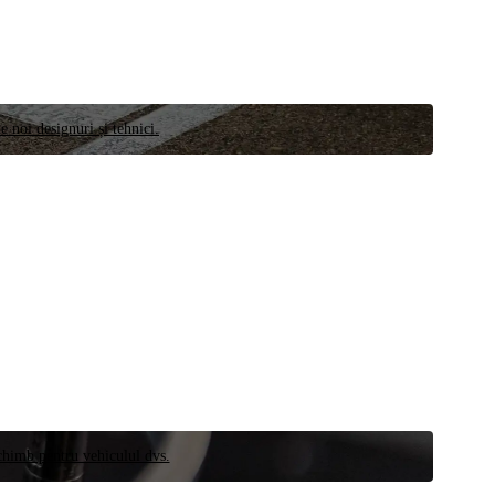
e noi designuri și tehnici.
schimb pentru vehiculul dvs.