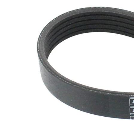
nervuri
Nu sunt
disponibile
SVHC
substante
SVHC
EPDM
(etilen
Material
propilen
curea
dienă
cauciuc)