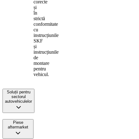
corecte
și
în
strictă
conformitate
cu
instrucțiunile
SKF
și
instrucțiunile
de
montare
pentru
vehicul.
Soluții pentru
sectorul
autovehiculelor
Piese
aftermarket