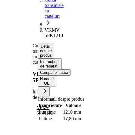
transmisie
cu
caneluri
VKMV
5PK1210
Curea
Detalii
transmisie
despre
produs
cu
caneluri
Instrucțiuni
de reparații
Compatibilitatea
VKMV
Numere
5PK1210
OE
Înlocuit
de
Informații despre produs
Proprietate
Valoare
VKMV
Lungime
1210 mm
5PK1212
Latime
17,80 mm
Culoare
negru
Numar
5