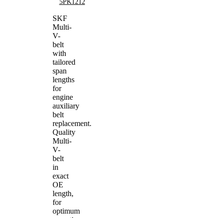
5PK1212
SKF
Multi-
V-
belt
with
tailored
span
lengths
for
engine
auxiliary
belt
replacement.
Quality
Multi-
V-
belt
in
exact
OE
length,
for
optimum