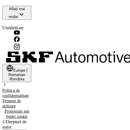
Aflați mai
multe
Urmăriți-ne
Europe
|
Romanian
România
Politica de
confidențialitate
Termeni de
utilizare
Proprietate site
Setări cookie
©
Drepturi de
autor