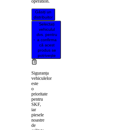
operation.
Găsiți un
distribuitor
Selectați
vehiculul
dvs. pentru
a confirma
că acest
produs se
potrivește
Siguranța
vehiculelor
este
o
prioritate
pentru
SKF,
iar
piesele
noastre
de