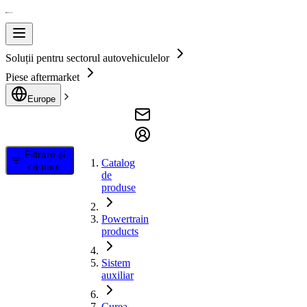
Soluții pentru sectorul autovehiculelor
Piese aftermarket
Europe
Filtrare și
Catalog
căutare
de
produse
Powertrain
products
Sistem
auxiliar
Curea