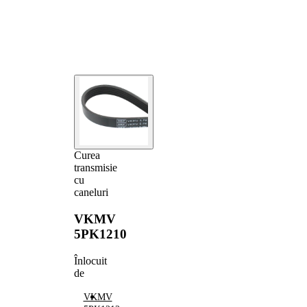
Curea
transmisie
cu
caneluri
VKMV
5PK1210
Înlocuit
de
VKMV