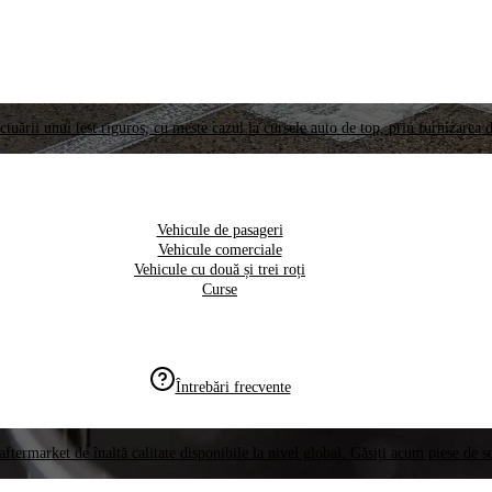
ctuării unui test riguros, cu meste cazul la cursele auto de top, prin furnizarea d
Vehicule de pasageri
Vehicule comerciale
Vehicule cu două și trei roți
Curse
Întrebări frecvente
aftermarket de înaltă calitate disponibile la nivel global. Găsiți acum piese de 