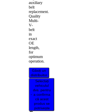
auxiliary
belt
replacement.
Quality
Multi-
V-
belt
in
exact
OE
length,
for
optimum
operation.
Găsiți un
distribuitor
Selectați
vehiculul
dvs. pentru
a confirma
că acest
produs se
potrivește