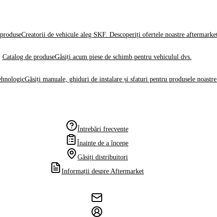
produse
Creatorii de vehicule aleg SKF. Descoperiți ofertele noastre aftermarke
Catalog de produse
Găsiți acum piese de schimb pentru vehiculul dvs.
ehnologic
Găsiți manuale, ghiduri de instalare și sfaturi pentru produsele noastre
Întrebări frecvente
Înainte de a începe
Găsiți distribuitori
Informații despre Aftermarket