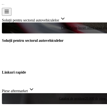
Soluții pentru sectorul autovehiculelor
Curse
Puține locuri oferă șansa efe
Soluții pentru sectorul autovehiculelor
Linkuri rapide
Piese aftermarket
Catalog de produse
20.000 de piese 