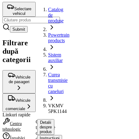
Selectare
Catalog
vehicul
de
produse
Submit
Powertrain
products
Filtrare
după
Sistem
categorii
auxiliar
Curea
Vehicule
transmisie
de pasageri
cu
caneluri
Vehicule
VKMV
comerciale
5PK1144
Linkuri rapide
Curea
Detalii
Centru
transmisie
despre
tehnologic
produs
cu
Întrebări
caneluri
Instrucțiuni