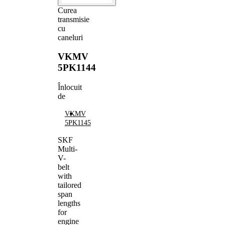
Curea
transmisie
cu
caneluri
VKMV
5PK1144
Înlocuit
de
VKMV
5PK1145
SKF
Multi-
V-
belt
with
tailored
span
lengths
for
engine