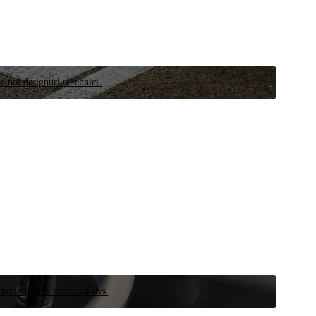
e noi designuri și tehnici.
schimb pentru vehiculul dvs.