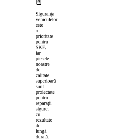
Siguranța
vehiculelor
este
o
prioritate
pentru
SKF,
iar
piesele
noastre
de
calitate
superioară
sunt
proiectate
pentru
reparații
sigure,
cu
rezultate
de
lungă
durată.