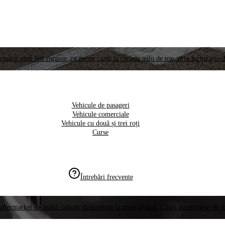
ctuării unui test riguros, cu meste cazul la cursele auto de top, prin furnizarea d
Vehicule de pasageri
Vehicule comerciale
Vehicule cu două și trei roți
Curse
Întrebări frecvente
aftermarket de înaltă calitate disponibile la nivel global. Găsiți acum piese de 