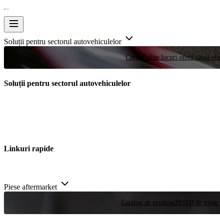
Soluții pentru sectorul autovehiculelor
Curse
Puține locuri oferă șansa efe
Soluții pentru sectorul autovehiculelor
Linkuri rapide
Piese aftermarket
Catalog de produse
20.000 de piese 