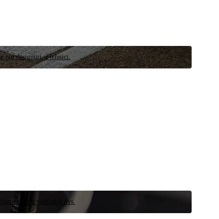
e noi designuri și tehnici.
schimb pentru vehiculul dvs.