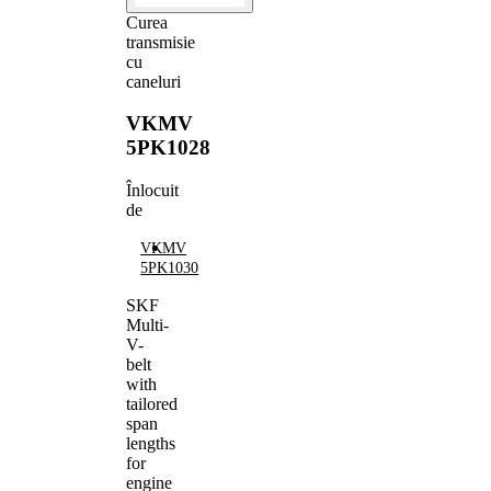
Curea
transmisie
cu
caneluri
VKMV
5PK1028
Înlocuit
de
VKMV
5PK1030
SKF
Multi-
V-
belt
with
tailored
span
lengths
for
engine