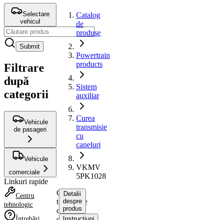
Selectare
Catalog
vehicul
de
produse
Submit
Powertrain
products
Filtrare
după
Sistem
categorii
auxiliar
Curea
Vehicule
transmisie
de pasageri
cu
caneluri
Vehicule
VKMV
comerciale
5PK1028
Linkuri rapide
Curea
Detalii
Centru
transmisie
despre
tehnologic
produs
cu
Întrebări
caneluri
Instrucțiuni