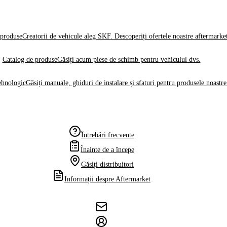
produse
Creatorii de vehicule aleg SKF. Descoperiți ofertele noastre aftermarke
Catalog de produse
Găsiți acum piese de schimb pentru vehiculul dvs.
ehnologic
Găsiți manuale, ghiduri de instalare și sfaturi pentru produsele noastre
Întrebări frecvente
Înainte de a începe
Găsiți distribuitori
Informații despre Aftermarket