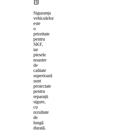
Siguranța
vehiculelor
este
o
prioritate
pentru
SKF,
iar
piesele
noastre
de
calitate
superioară
sunt
proiectate
pentru
reparații
sigure,
cu
rezultate
de
lungă
durată.