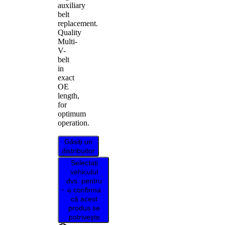
auxiliary
belt
replacement.
Quality
Multi-
V-
belt
in
exact
OE
length,
for
optimum
operation.
Găsiți un
distribuitor
Selectați
vehiculul
dvs. pentru
a confirma
că acest
produs se
potrivește