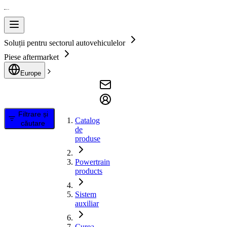
Soluții pentru sectorul autovehiculelor
Piese aftermarket
Europe
Filtrare și
Catalog
căutare
de
produse
Powertrain
products
Sistem
auxiliar
Curea