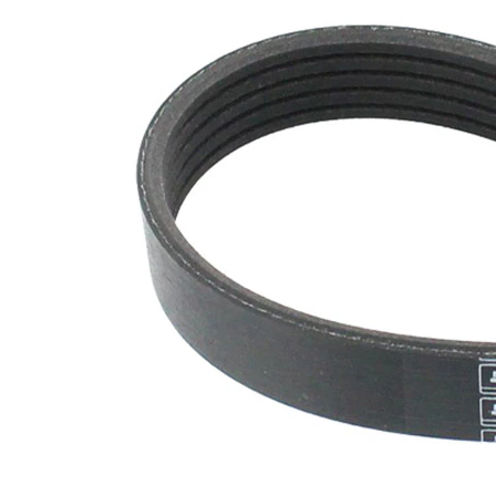
disponibile
SVHC
substante
SVHC
EPDM
(etilen
Material
propilen
curea
dienă
cauciuc)