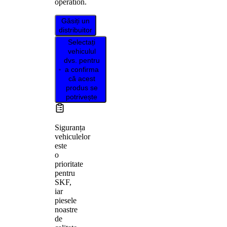
operation.
Găsiți un
distribuitor
Selectați
vehiculul
dvs. pentru
a confirma
că acest
produs se
potrivește
Siguranța
vehiculelor
este
o
prioritate
pentru
SKF,
iar
piesele
noastre
de