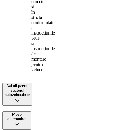
corecte
și
în
strictă
conformitate
cu
instrucțiunile
SKF
și
instrucțiunile
de
montare
pentru
vehicul.
Soluții pentru
sectorul
autovehiculelor
Piese
aftermarket