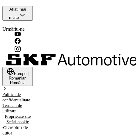
Aflați mai
multe
Urmăriți-ne
Europe
|
Romanian
România
Politica de
confidențialitate
Termeni de
utilizare
Proprietate site
Setări cookie
©
Drepturi de
autor