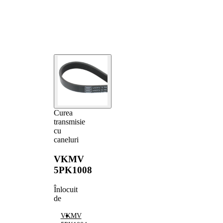
Curea
transmisie
cu
caneluri
VKMV
5PK1008
Înlocuit
de
VKMV