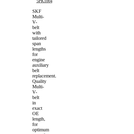
5PK1004
SKF
Multi-
V-
belt
with
tailored
span
lengths
for
engine
auxiliary
belt
replacement.
Quality
Multi-
V-
belt
in
exact
OE
length,
for
optimum