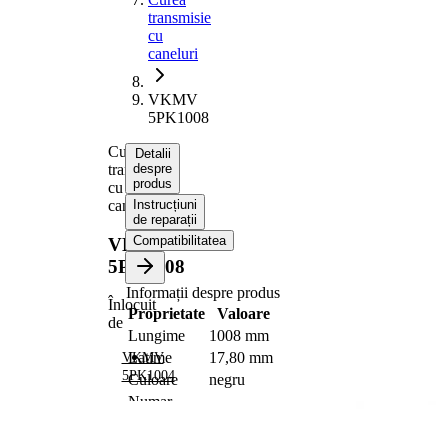
transmisie
cu
caneluri
VKMV
5PK1008
Curea
Detalii
transmisie
despre
produs
cu
caneluri
Instrucțiuni
de reparații
Compatibilitatea
VKMV
5PK1008
Informații despre produs
Înlocuit
Proprietate
Valoare
de
Lungime
1008 mm
Latime
17,80 mm
VKMV
5PK1004
Culoare
negru
Numar
5
nervuri
Nu sunt