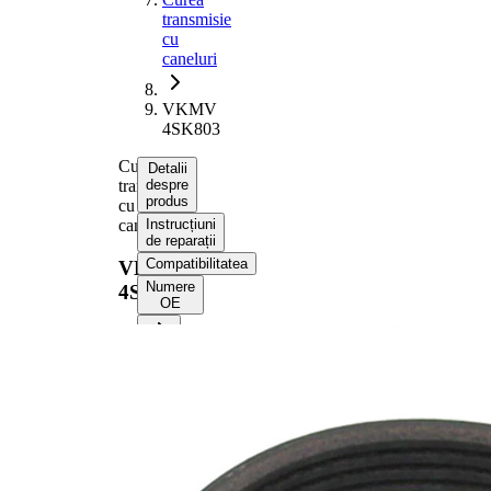
transmisie
cu
caneluri
VKMV
4SK803
Curea
Detalii
transmisie
despre
produs
cu
caneluri
Instrucțiuni
de reparații
Compatibilitatea
VKMV
Numere
4SK803
OE
Informații despre produs
Proprietate
Valoare
Lungime
803 mm
Latime
14,24 mm
Culoare
negru
Numar nervuri
4