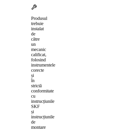
Produsul
trebuie
instalat
de
către
un
mecanic
calificat,
folosind
instrumentele
corecte
și
în
strictă
conformitate
cu
instrucțiunile
SKF
și
instrucțiunile
de
montare