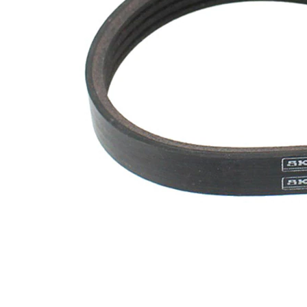
Nu sunt
disponibile
SVHC
substante
SVHC
Caracteristicile
elastic
materialului
EPDM
(etilen
Material curea
propilen
dienă
cauciuc)