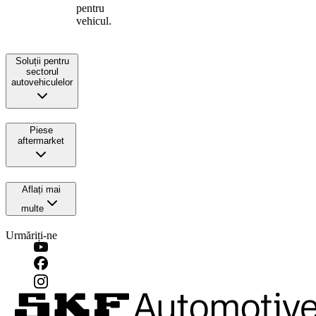
pentru
vehicul.
Soluții pentru
sectorul
autovehiculelor
Piese
aftermarket
Aflați mai
multe
Urmăriți-ne