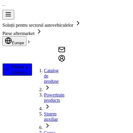
Soluții pentru sectorul autovehiculelor
Piese aftermarket
Europe
Filtrare și
Catalog
căutare
de
produse
Powertrain
products
Sistem
auxiliar
Curea