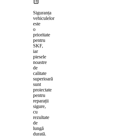
Siguranța
vehiculelor
este
o
prioritate
pentru
SKF,
iar
piesele
noastre
de
calitate
superioară
sunt
proiectate
pentru
reparații
sigure,
cu
rezultate
de
lungă
durată.