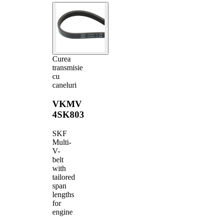
Curea
transmisie
cu
caneluri
VKMV
4SK803
SKF
Multi-
V-
belt
with
tailored
span
lengths
for
engine