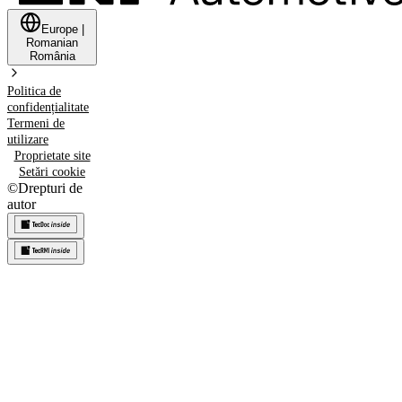
Europe
|
Romanian
România
Politica de
confidențialitate
Termeni de
utilizare
Proprietate site
Setări cookie
©
Drepturi de
autor