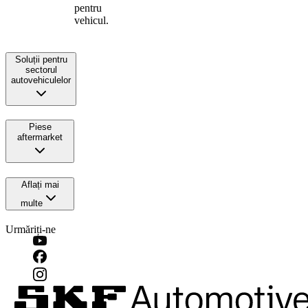
pentru
vehicul.
Soluții pentru
sectorul
autovehiculelor
Piese
aftermarket
Aflați mai
multe
Urmăriți-ne