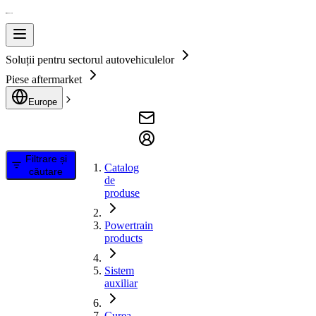
Soluții pentru sectorul autovehiculelor
Piese aftermarket
Europe
Filtrare și
Catalog
căutare
de
produse
Powertrain
products
Sistem
auxiliar
Curea