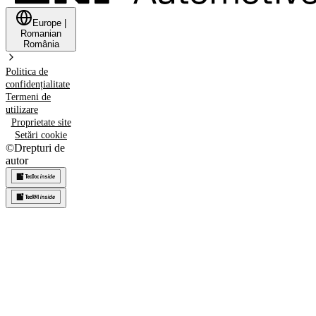
Europe
|
Romanian
România
Politica de
confidențialitate
Termeni de
utilizare
Proprietate site
Setări cookie
©
Drepturi de
autor