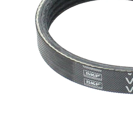
nervuri
Nu sunt
disponibile
SVHC
substante
SVHC
EPDM
(etilen
Material
propilen
curea
dienă
cauciuc)