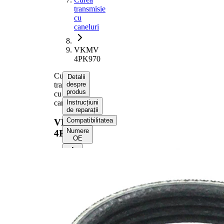
transmisie
cu
caneluri
VKMV
4PK970
Curea
Detalii
transmisie
despre
produs
cu
caneluri
Instrucțiuni
de reparații
Compatibilitatea
VKMV
Numere
4PK970
OE
Informații despre produs
Proprietate
Valoare
Lungime
970 mm
Latime
14,24 mm
Culoare
negru
Numar
4