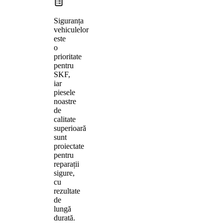
Siguranța
vehiculelor
este
o
prioritate
pentru
SKF,
iar
piesele
noastre
de
calitate
superioară
sunt
proiectate
pentru
reparații
sigure,
cu
rezultate
de
lungă
durată.