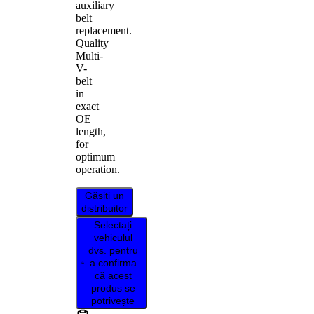
auxiliary
belt
replacement.
Quality
Multi-
V-
belt
in
exact
OE
length,
for
optimum
operation.
Găsiți un
distribuitor
Selectați
vehiculul
dvs. pentru
a confirma
că acest
produs se
potrivește