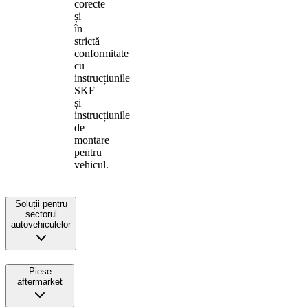
corecte
și
în
strictă
conformitate
cu
instrucțiunile
SKF
și
instrucțiunile
de
montare
pentru
vehicul.
Soluții pentru
sectorul
autovehiculelor
Piese
aftermarket