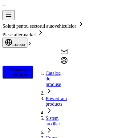
Soluții pentru sectorul autovehiculelor
Piese aftermarket
Europe
Filtrare și
Catalog
căutare
de
produse
Powertrain
products
Sistem
auxiliar
Curea