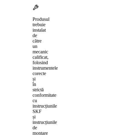
Produsul
trebuie
instalat
de
către
un
mecanic
calificat,
folosind
instrumentele
corecte
și
în
strictă
conformitate
cu
instrucțiunile
SKF
și
instrucțiunile
de
montare