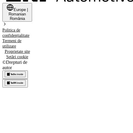
Europe
|
Romanian
România
Politica de
confidențialitate
Termeni de
utilizare
Proprietate site
Setări cookie
©
Drepturi de
autor