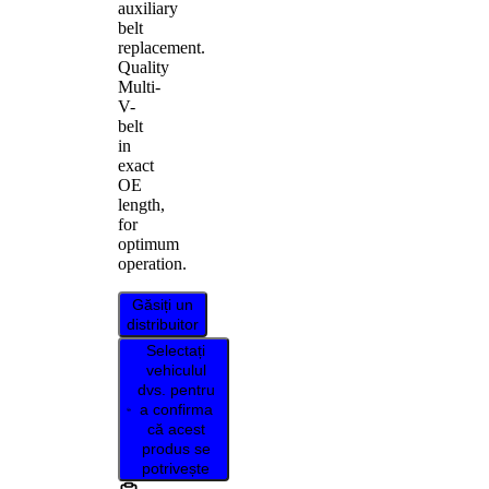
auxiliary
belt
replacement.
Quality
Multi-
V-
belt
in
exact
OE
length,
for
optimum
operation.
Găsiți un
distribuitor
Selectați
vehiculul
dvs. pentru
a confirma
că acest
produs se
potrivește