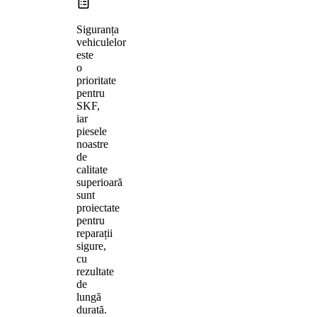
Siguranța
vehiculelor
este
o
prioritate
pentru
SKF,
iar
piesele
noastre
de
calitate
superioară
sunt
proiectate
pentru
reparații
sigure,
cu
rezultate
de
lungă
durată.