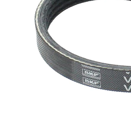
nervuri
Nu sunt
disponibile
SVHC
substante
SVHC
EPDM
(etilen
Material
propilen
curea
dienă
cauciuc)