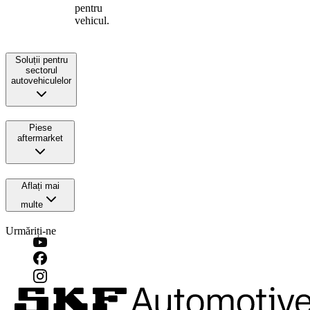
pentru
vehicul.
Soluții pentru
sectorul
autovehiculelor
Piese
aftermarket
Aflați mai
multe
Urmăriți-ne