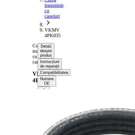
transmisie
cu
caneluri
VKMV
4PK835
Curea
Detalii
transmisie
despre
produs
cu
caneluri
Instrucțiuni
de reparații
Compatibilitatea
VKMV
Numere
4PK835
OE
Informații despre produs
Proprietate
Valoare
Lungime
835 mm
Latime
14,24 mm
Culoare
negru
Numar
4