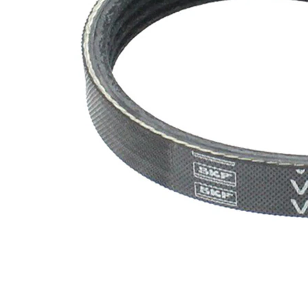
nervuri
Nu sunt
disponibile
SVHC
substante
SVHC
EPDM
(etilen
Material
propilen
curea
dienă
cauciuc)