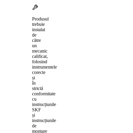
Produsul
trebuie
instalat
de
către
un
mecanic
calificat,
folosind
instrumentele
corecte
și
în
strictă
conformitate
cu
instrucțiunile
SKF
și
instrucțiunile
de
montare