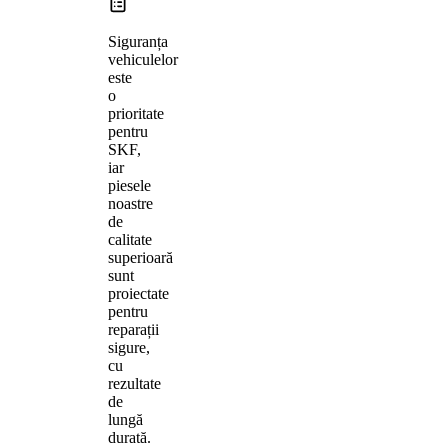
Siguranța
vehiculelor
este
o
prioritate
pentru
SKF,
iar
piesele
noastre
de
calitate
superioară
sunt
proiectate
pentru
reparații
sigure,
cu
rezultate
de
lungă
durată.