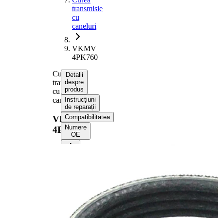
transmisie
cu
caneluri
VKMV
4PK760
Curea
Detalii
transmisie
despre
produs
cu
caneluri
Instrucțiuni
de reparații
Compatibilitatea
VKMV
Numere
4PK760
OE
Informații despre produs
Proprietate
Valoare
Lungime
760 mm
Latime
14,24 mm
Culoare
negru
Numar
4