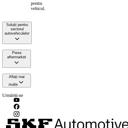
pentru
vehicul.
Soluții pentru
sectorul
autovehiculelor
Piese
aftermarket
Aflați mai
multe
Urmăriți-ne