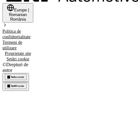
Europe
|
Romanian
România
Politica de
confidențialitate
Termeni de
utilizare
Proprietate site
Setări cookie
©
Drepturi de
autor