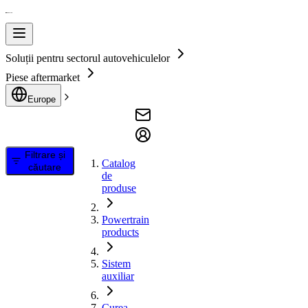
Soluții pentru sectorul autovehiculelor
Piese aftermarket
Europe
Filtrare și
Catalog
căutare
de
produse
Powertrain
products
Sistem
auxiliar
Curea