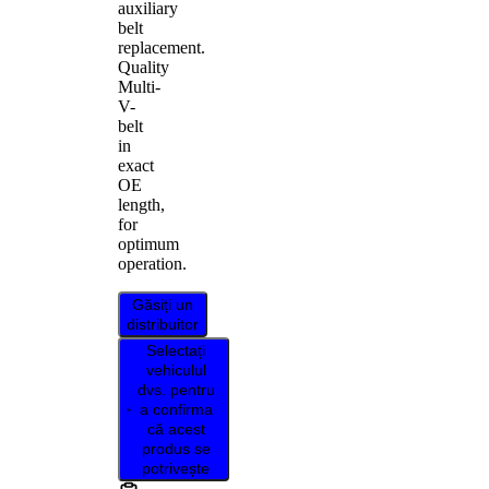
auxiliary
belt
replacement.
Quality
Multi-
V-
belt
in
exact
OE
length,
for
optimum
operation.
Găsiți un
distribuitor
Selectați
vehiculul
dvs. pentru
a confirma
că acest
produs se
potrivește