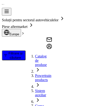
Soluții pentru sectorul autovehiculelor
Piese aftermarket
Europe
Filtrare și
Catalog
căutare
de
produse
Powertrain
products
Sistem
auxiliar
Curea