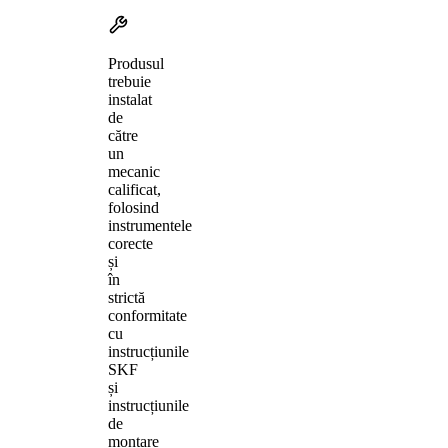
Produsul
trebuie
instalat
de
către
un
mecanic
calificat,
folosind
instrumentele
corecte
și
în
strictă
conformitate
cu
instrucțiunile
SKF
și
instrucțiunile
de
montare