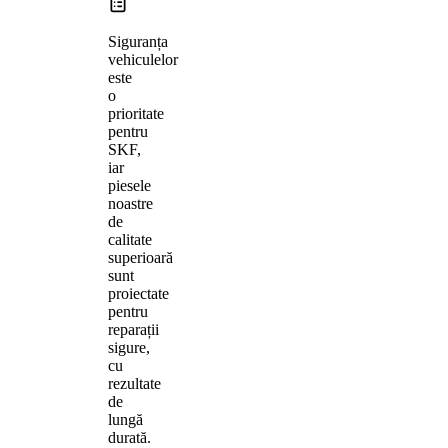
Siguranța
vehiculelor
este
o
prioritate
pentru
SKF,
iar
piesele
noastre
de
calitate
superioară
sunt
proiectate
pentru
reparații
sigure,
cu
rezultate
de
lungă
durată.