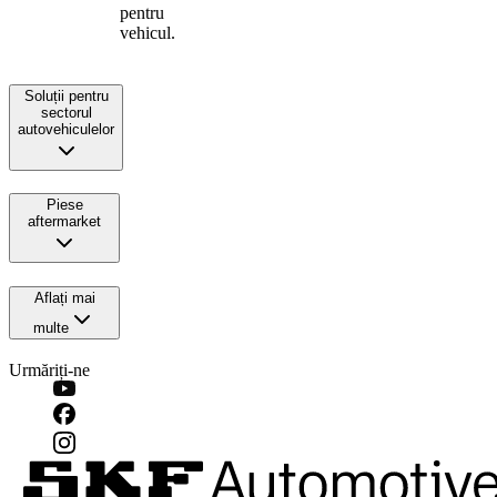
pentru
vehicul.
Soluții pentru
sectorul
autovehiculelor
Piese
aftermarket
Aflați mai
multe
Urmăriți-ne