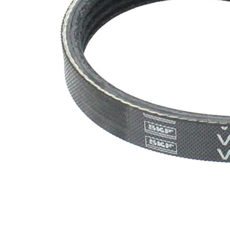
nervuri
Nu sunt
disponibile
SVHC
substante
SVHC
EPDM
(etilen
Material
propilen
curea
dienă
cauciuc)