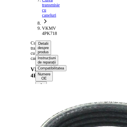
transmisie
cu
caneluri
VKMV
4PK718
Curea
Detalii
transmisie
despre
produs
cu
caneluri
Instrucțiuni
de reparații
Compatibilitatea
VKMV
Numere
4PK718
OE
Informații despre produs
Proprietate
Valoare
Lungime
718 mm
Latime
14,24 mm
Culoare
negru
Numar
4