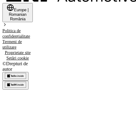
Europe
|
Romanian
România
Politica de
confidențialitate
Termeni de
utilizare
Proprietate site
Setări cookie
©
Drepturi de
autor