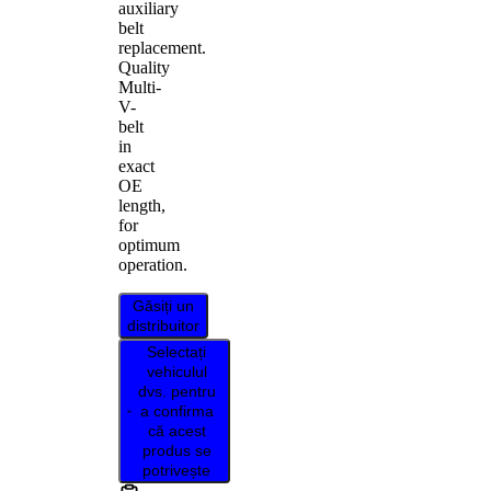
auxiliary
belt
replacement.
Quality
Multi-
V-
belt
in
exact
OE
length,
for
optimum
operation.
Găsiți un
distribuitor
Selectați
vehiculul
dvs. pentru
a confirma
că acest
produs se
potrivește