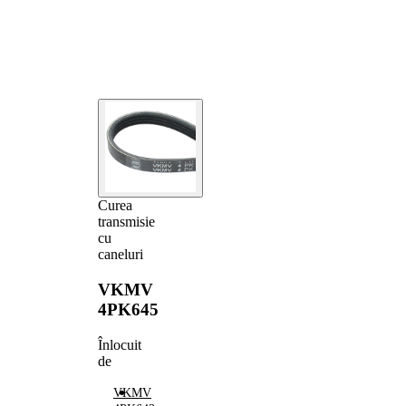
Curea
transmisie
cu
caneluri
VKMV
4PK645
Înlocuit
de
VKMV