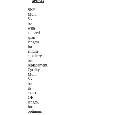
4PK643
SKF
Multi-
V-
belt
with
tailored
span
lengths
for
engine
auxiliary
belt
replacement.
Quality
Multi-
V-
belt
in
exact
OE
length,
for
optimum