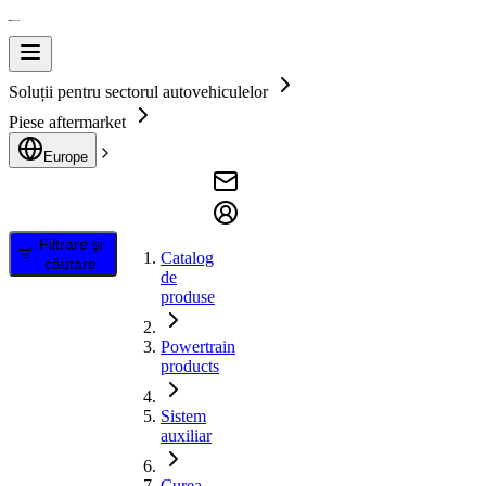
Soluții pentru sectorul autovehiculelor
Piese aftermarket
Europe
Filtrare și
Catalog
căutare
de
produse
Powertrain
products
Sistem
auxiliar
Curea