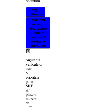
operation.
Găsiți un
distribuitor
Selectați
vehiculul
dvs. pentru
a confirma
că acest
produs se
potrivește
Siguranța
vehiculelor
este
o
prioritate
pentru
SKF,
iar
piesele
noastre
de