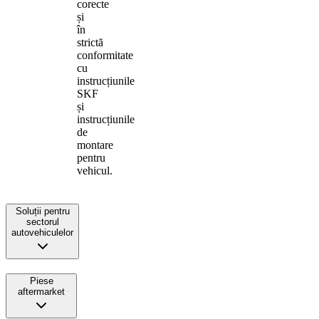
corecte
și
în
strictă
conformitate
cu
instrucțiunile
SKF
și
instrucțiunile
de
montare
pentru
vehicul.
Soluții pentru
sectorul
autovehiculelor
Piese
aftermarket