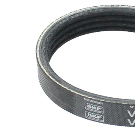
nervuri
Nu sunt
disponibile
SVHC
substante
SVHC
EPDM
(etilen
Material
propilen
curea
dienă
cauciuc)