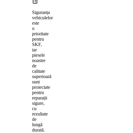
Siguranța
vehiculelor
este
o
prioritate
pentru
SKF,
iar
piesele
noastre
de
calitate
superioară
sunt
proiectate
pentru
reparații
sigure,
cu
rezultate
de
lungă
durată.