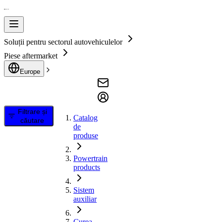
Soluții pentru sectorul autovehiculelor
Piese aftermarket
Europe
Filtrare și
Catalog
căutare
de
produse
Powertrain
products
Sistem
auxiliar
Curea