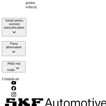
pentru
vehicul.
Soluții pentru
sectorul
autovehiculelor
Piese
aftermarket
Aflați mai
multe
Urmăriți-ne