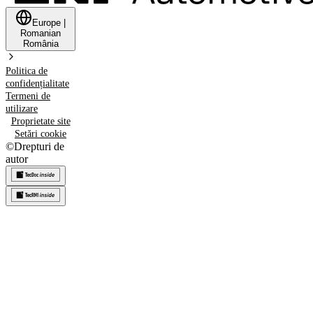
Europe
|
Romanian
România
Politica de
confidențialitate
Termeni de
utilizare
Proprietate site
Setări cookie
©
Drepturi de
autor