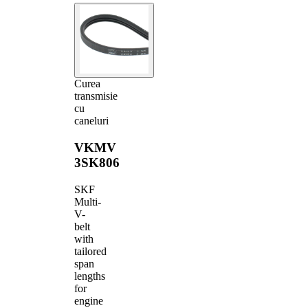
Curea
transmisie
cu
caneluri
VKMV
3SK806
SKF
Multi-
V-
belt
with
tailored
span
lengths
for
engine