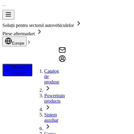
Soluții pentru sectorul autovehiculelor
Piese aftermarket
Europe
Filtrare și
Catalog
căutare
de
produse
Powertrain
products
Sistem
auxiliar
Curea