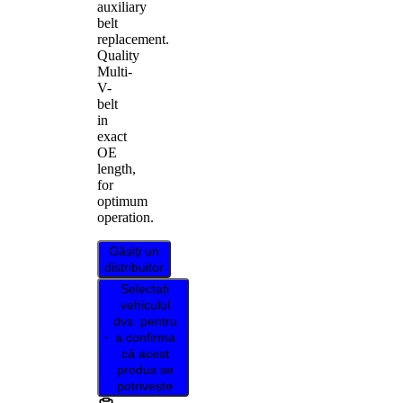
auxiliary
belt
replacement.
Quality
Multi-
V-
belt
in
exact
OE
length,
for
optimum
operation.
Găsiți un
distribuitor
Selectați
vehiculul
dvs. pentru
a confirma
că acest
produs se
potrivește