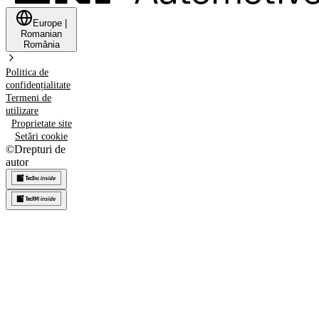
Europe
|
Romanian
România
Politica de
confidențialitate
Termeni de
utilizare
Proprietate site
Setări cookie
©
Drepturi de
autor