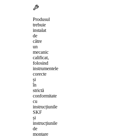
Produsul
trebuie
instalat
de
către
un
mecanic
calificat,
folosind
instrumentele
corecte
și
în
strictă
conformitate
cu
instrucțiunile
SKF
și
instrucțiunile
de
montare