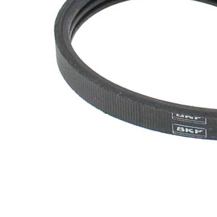
SVHC
substante
SVHC
Caracteristicile
elastic
materialului
EPDM
(etilen
Material curea
propilen
dienă
cauciuc)