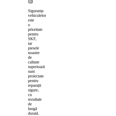
Siguranța
vehiculelor
este
o
prioritate
pentru
SKF,
iar
piesele
noastre
de
calitate
superioară
sunt
proiectate
pentru
reparații
sigure,
cu
rezultate
de
lungă
durată.