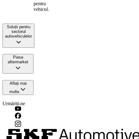
pentru
vehicul.
Soluții pentru
sectorul
autovehiculelor
Piese
aftermarket
Aflați mai
multe
Urmăriți-ne