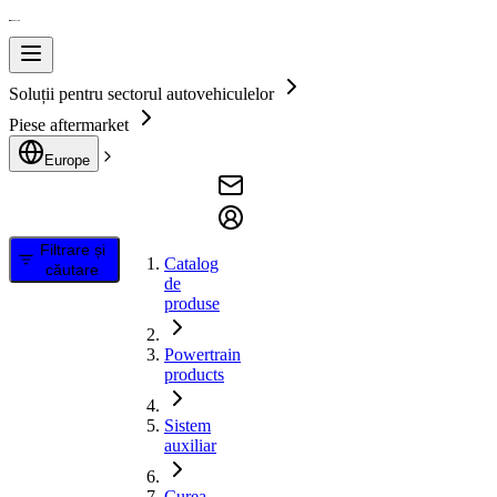
Soluții pentru sectorul autovehiculelor
Piese aftermarket
Europe
Filtrare și
Catalog
căutare
de
produse
Powertrain
products
Sistem
auxiliar
Curea