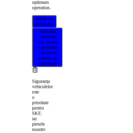
optimum
operation.
Găsiți un
distribuitor
Selectați
vehiculul
dvs. pentru
a confirma
că acest
produs se
potrivește
Siguranța
vehiculelor
este
o
prioritate
pentru
SKF,
iar
piesele
noastre