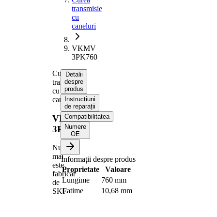
transmisie
cu
caneluri
VKMV
3PK760
Curea
Detalii
transmisie
despre
produs
cu
caneluri
Instrucțiuni
de reparații
Compatibilitatea
VKMV
Numere
3PK760
OE
Nu
mai
Informații despre produs
este
Proprietate
Valoare
fabricat
Lungime
760 mm
de
Latime
10,68 mm
SKF
Culoare
negru
Numar
3