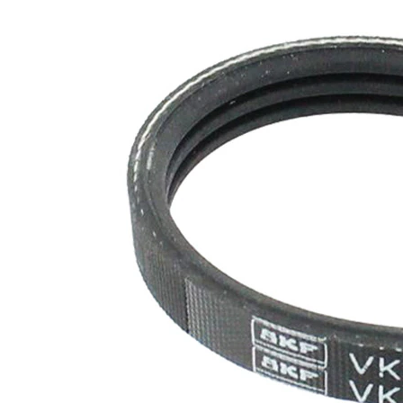
nervuri
Nu sunt
disponibile
SVHC
substante
SVHC
EPDM
(etilen
Material
propilen
curea
dienă
cauciuc)