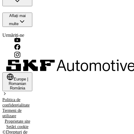
Aflați mai
multe
Urmăriți-ne
Europe
|
Romanian
România
Politica de
confidențialitate
Termeni de
utilizare
Proprietate site
Setări cookie
©
Drepturi de