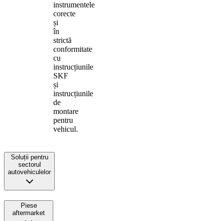
instrumentele
corecte
și
în
strictă
conformitate
cu
instrucțiunile
SKF
și
instrucțiunile
de
montare
pentru
vehicul.
Soluții pentru
sectorul
autovehiculelor
Piese
aftermarket