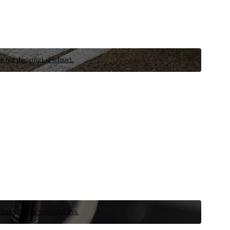
e noi designuri și tehnici.
schimb pentru vehiculul dvs.