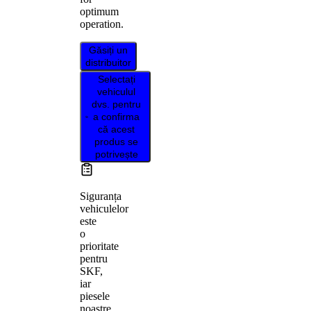
optimum
operation.
Găsiți un
distribuitor
Selectați
vehiculul
dvs. pentru
a confirma
că acest
produs se
potrivește
Siguranța
vehiculelor
este
o
prioritate
pentru
SKF,
iar
piesele
noastre