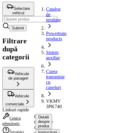
Selectare
Catalog
vehicul
de
produse
Submit
Powertrain
products
Filtrare
după
Sistem
categorii
auxiliar
Curea
Vehicule
transmisie
de pasageri
cu
caneluri
Vehicule
VKMV
comerciale
3PK740
Linkuri rapide
Curea
Detalii
Centru
transmisie
despre
tehnologic
produs
cu
Întrebări
caneluri
Instrucțiuni