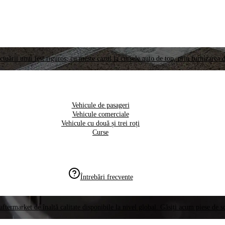
ctuării unui test riguros, cu meste cazul la cursele auto de top, prin furnizarea d
Vehicule de pasageri
Vehicule comerciale
Vehicule cu două și trei roți
Curse
Întrebări frecvente
aftermarket de înaltă calitate disponibile la nivel global. Găsiți acum piese de 