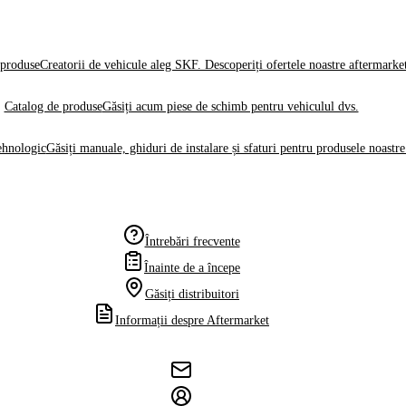
produse
Creatorii de vehicule aleg SKF. Descoperiți ofertele noastre aftermarke
Catalog de produse
Găsiți acum piese de schimb pentru vehiculul dvs.
ehnologic
Găsiți manuale, ghiduri de instalare și sfaturi pentru produsele noastre
Întrebări frecvente
Înainte de a începe
Găsiți distribuitori
Informații despre Aftermarket