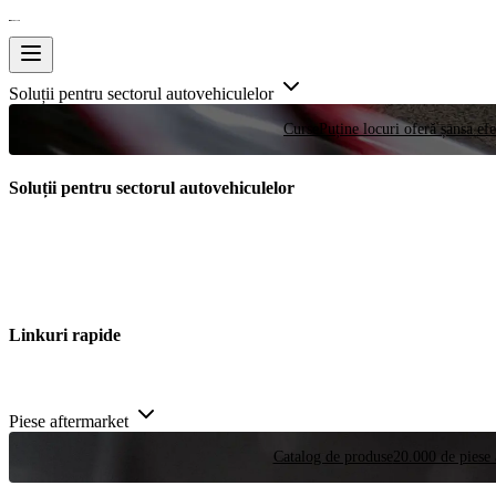
Soluții pentru sectorul autovehiculelor
Curse
Puține locuri oferă șansa efe
Soluții pentru sectorul autovehiculelor
Linkuri rapide
Piese aftermarket
Catalog de produse
20.000 de piese 