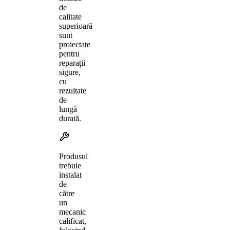
de
calitate
superioară
sunt
proiectate
pentru
reparații
sigure,
cu
rezultate
de
lungă
durată.
Produsul
trebuie
instalat
de
către
un
mecanic
calificat,