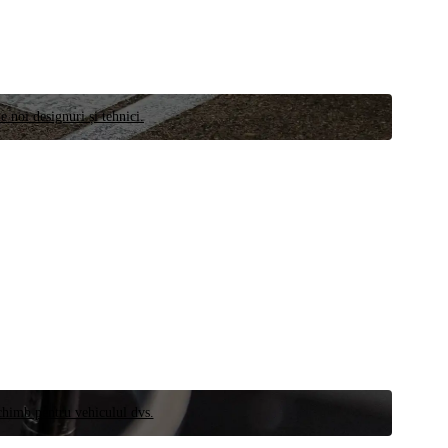
e noi designuri și tehnici.
schimb pentru vehiculul dvs.