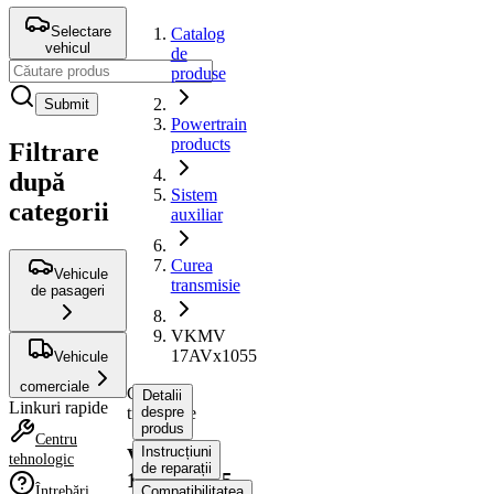
Selectare
Catalog
vehicul
de
produse
Submit
Powertrain
products
Filtrare
după
Sistem
categorii
auxiliar
Curea
Vehicule
transmisie
de pasageri
VKMV
17AVx1055
Vehicule
comerciale
Curea
Detalii
Linkuri rapide
transmisie
despre
produs
Centru
Instrucțiuni
VKMV
tehnologic
de reparații
17AVx1055
Întrebări
Compatibilitatea