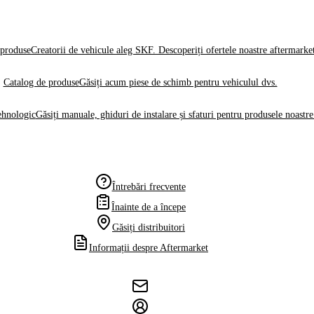
produse
Creatorii de vehicule aleg SKF. Descoperiți ofertele noastre aftermarke
Catalog de produse
Găsiți acum piese de schimb pentru vehiculul dvs.
ehnologic
Găsiți manuale, ghiduri de instalare și sfaturi pentru produsele noastre
Întrebări frecvente
Înainte de a începe
Găsiți distribuitori
Informații despre Aftermarket