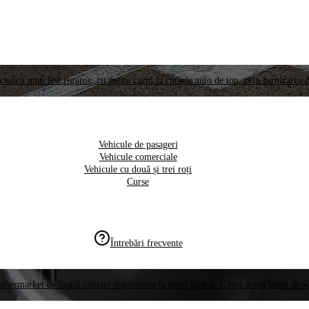
ctuării unui test riguros, cu meste cazul la cursele auto de top, prin furnizarea d
Vehicule de pasageri
Vehicule comerciale
Vehicule cu două și trei roți
Curse
Întrebări frecvente
aftermarket de înaltă calitate disponibile la nivel global. Găsiți acum piese de 