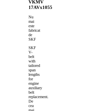
VKMV
17AVx1055
Nu
mai
este
fabricat
de
SKF
SKF
V-
belt
with
tailored
span
lengths
for
engine
auxiliary
belt
replacement.
De
cea
mai