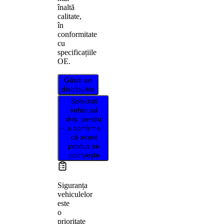
înaltă
calitate,
în
conformitate
cu
specificațiile
OE.
Găsiți un
distribuitor
Selectați
vehiculul
dvs. pentru
a confirma
că acest
produs se
potrivește
Siguranța
vehiculelor
este
o
prioritate