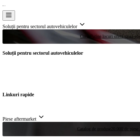
Soluții pentru sectorul autovehiculelor
Curse
Puține locuri oferă șansa efe
Soluții pentru sectorul autovehiculelor
Linkuri rapide
Piese aftermarket
Catalog de produse
20.000 de piese 