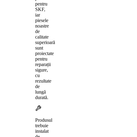
pentru
SKF,
iar
piesele
noastre
de
calitate
superioară
sunt
proiectate
pentru
reparații
sigure,
cu
rezultate
de
lungă
durată.
Produsul
trebuie
instalat
de