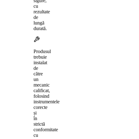
sigure,
cu
rezultate
de
lungă
durată.
Produsul
trebuie
instalat
de
către
un
mecanic
calificat,
folosind
instrumentele
corecte
și
în
strictă
conformitate
cu