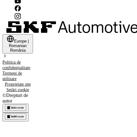
Europe
|
Romanian
România
Politica de
confidențialitate
Termeni de
utilizare
Proprietate site
Setări cookie
©
Drepturi de
autor