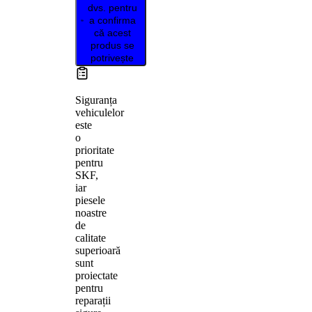
dvs. pentru
a confirma
că acest
produs se
potrivește
Siguranța
vehiculelor
este
o
prioritate
pentru
SKF,
iar
piesele
noastre
de
calitate
superioară
sunt
proiectate
pentru
reparații