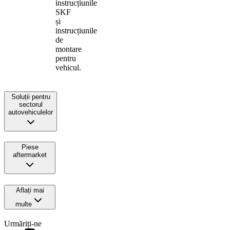
instrucțiunile
SKF
și
instrucțiunile
de
montare
pentru
vehicul.
Soluții pentru
sectorul
autovehiculelor
Piese
aftermarket
Aflați mai
multe
Urmăriți-ne