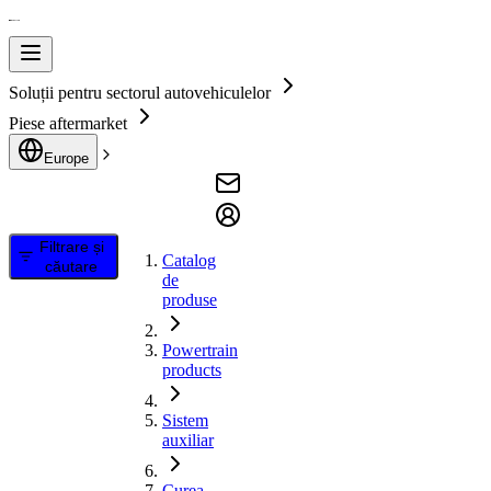
Soluții pentru sectorul autovehiculelor
Piese aftermarket
Europe
Filtrare și
Catalog
căutare
de
produse
Powertrain
products
Sistem
auxiliar
Curea