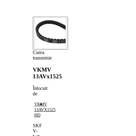
Curea
transmisie
VKMV
13AVx1525
Înlocuit
de
VKMV
13AVX1525
HD
SKF
V-