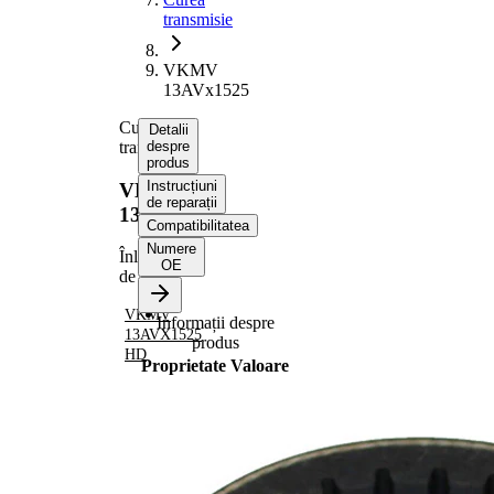
transmisie
VKMV
13AVx1525
Curea
Detalii
transmisie
despre
produs
Instrucțiuni
VKMV
de reparații
13AVx1525
Compatibilitatea
Numere
Înlocuit
OE
de
VKMV
Informații despre
13AVX1525
produs
HD
Proprietate
Valoare
1525
Lungime
mm
Latime
13 mm