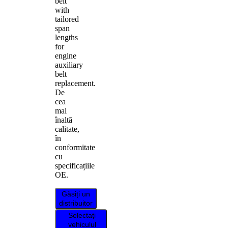
belt
with
tailored
span
lengths
for
engine
auxiliary
belt
replacement.
De
cea
mai
înaltă
calitate,
în
conformitate
cu
specificațiile
OE.
Găsiți un
distribuitor
Selectați
vehiculul