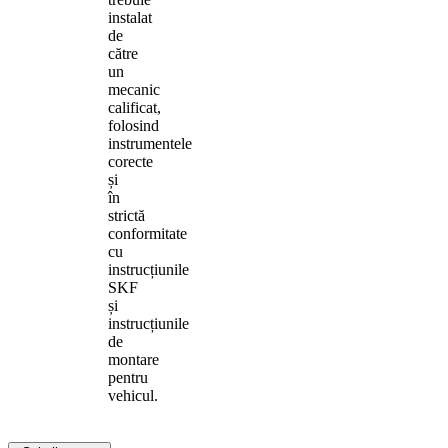
instalat
de
către
un
mecanic
calificat,
folosind
instrumentele
corecte
și
în
strictă
conformitate
cu
instrucțiunile
SKF
și
instrucțiunile
de
montare
pentru
vehicul.