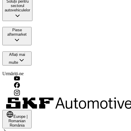
Soluții pentru
sectorul
autovehiculelor
Piese
aftermarket
Aflați mai
multe
Urmăriți-ne
Europe
|
Romanian
România