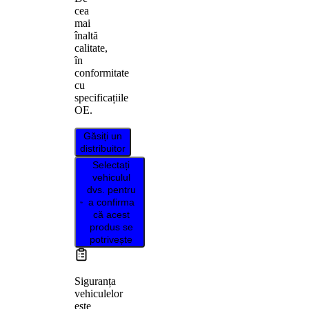
cea
mai
înaltă
calitate,
în
conformitate
cu
specificațiile
OE.
Găsiți un
distribuitor
Selectați
vehiculul
dvs. pentru
a confirma
că acest
produs se
potrivește
Siguranța
vehiculelor
este