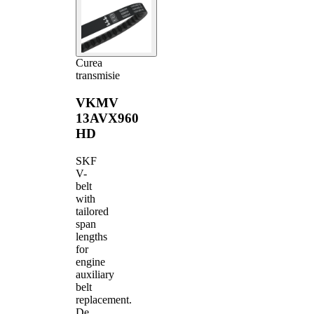
Curea
transmisie
VKMV
13AVX960
HD
SKF
V-
belt
with
tailored
span
lengths
for
engine
auxiliary
belt
replacement.
De