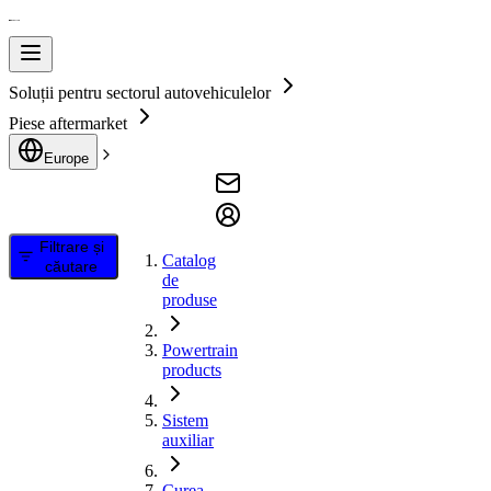
Soluții pentru sectorul autovehiculelor
Piese aftermarket
Europe
Filtrare și
Catalog
căutare
de
produse
Powertrain
products
Sistem
auxiliar
Curea