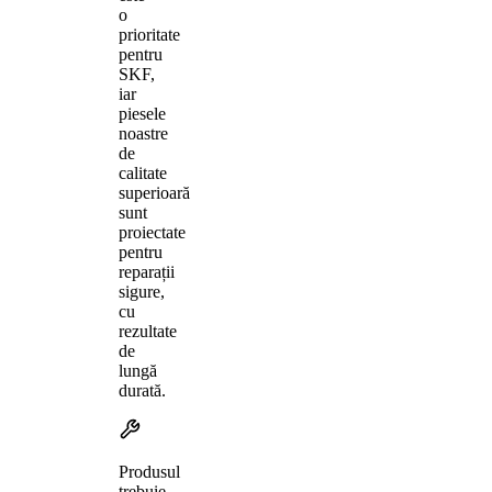
o
prioritate
pentru
SKF,
iar
piesele
noastre
de
calitate
superioară
sunt
proiectate
pentru
reparații
sigure,
cu
rezultate
de
lungă
durată.
Produsul
trebuie