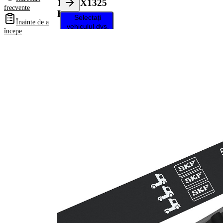
13AVX1325
frecvente
HD
Selectați
Înainte de a
vehiculul dvs.
începe
pentru a
primi
instrucțiuni
de reparații