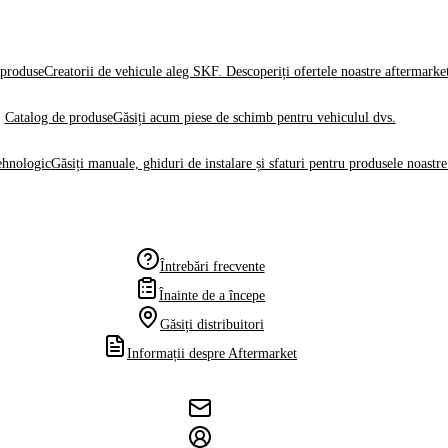
produse
Creatorii de vehicule aleg SKF. Descoperiți ofertele noastre aftermarke
Catalog de produse
Găsiți acum piese de schimb pentru vehiculul dvs.
ehnologic
Găsiți manuale, ghiduri de instalare și sfaturi pentru produsele noastre
Întrebări frecvente
Înainte de a începe
Găsiți distribuitori
Informații despre Aftermarket