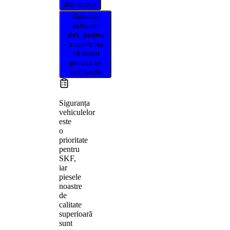
distribuitor
Selectați
vehiculul
dvs. pentru
a confirma
că acest
produs se
potrivește
Siguranța
vehiculelor
este
o
prioritate
pentru
SKF,
iar
piesele
noastre
de
calitate
superioară
sunt