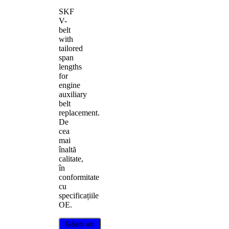
SKF
V-
belt
with
tailored
span
lengths
for
engine
auxiliary
belt
replacement.
De
cea
mai
înaltă
calitate,
în
conformitate
cu
specificațiile
OE.
Găsiți un