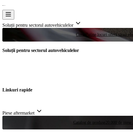
Soluții pentru sectorul autovehiculelor
Curse
Puține locuri oferă șansa efe
Soluții pentru sectorul autovehiculelor
Linkuri rapide
Piese aftermarket
Catalog de produse
20.000 de piese 