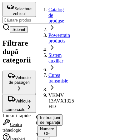
Selectare
Catalog
vehicul
de
produse
Submit
Powertrain
products
Filtrare
după
Sistem
categorii
auxiliar
Curea
Vehicule
transmisie
de pasageri
VKMV
13AVX1325
Vehicule
HD
comerciale
Linkuri rapide
Curea
Instrucțiuni
transmisie
de reparații
Centru
Numere
tehnologic
OE
VKMV
Întrebări