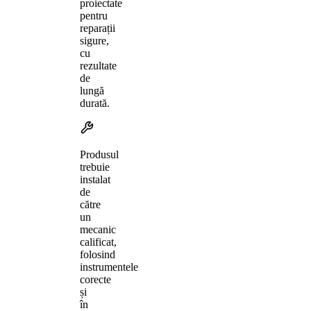
proiectate
pentru
reparații
sigure,
cu
rezultate
de
lungă
durată.
Produsul
trebuie
instalat
de
către
un
mecanic
calificat,
folosind
instrumentele
corecte
și
în