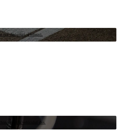
e noi designuri și tehnici.
schimb pentru vehiculul dvs.