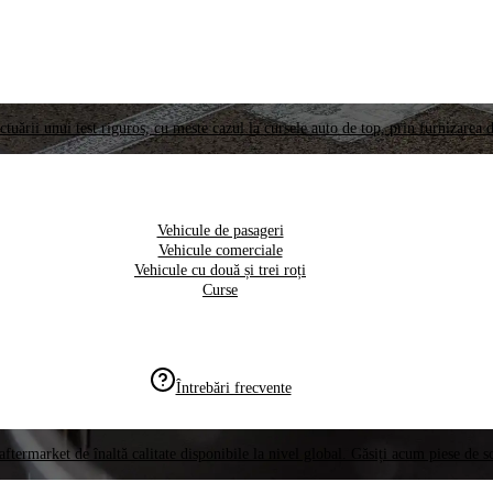
ctuării unui test riguros, cu meste cazul la cursele auto de top, prin furnizarea d
Vehicule de pasageri
Vehicule comerciale
Vehicule cu două și trei roți
Curse
Întrebări frecvente
aftermarket de înaltă calitate disponibile la nivel global. Găsiți acum piese de 