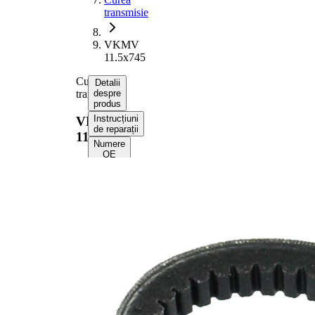
transmisie
VKMV
11.5x745
Curea
Detalii
transmisie
despre
produs
Instrucțiuni
VKMV
de reparații
11.5x745
Numere
OE
Informații despre
produs
Proprietate
Valoare
Lungime
745 mm
Latime
11 mm