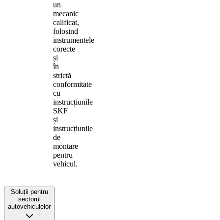
un
mecanic
calificat,
folosind
instrumentele
corecte
și
în
strictă
conformitate
cu
instrucțiunile
SKF
și
instrucțiunile
de
montare
pentru
vehicul.
Soluții pentru
sectorul
autovehiculelor