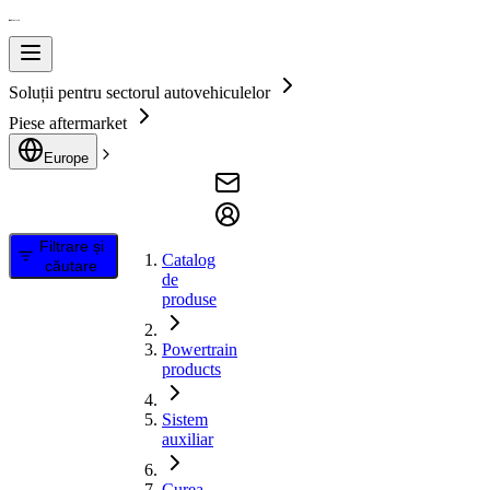
Soluții pentru sectorul autovehiculelor
Piese aftermarket
Europe
Filtrare și
Catalog
căutare
de
produse
Powertrain
products
Sistem
auxiliar
Curea