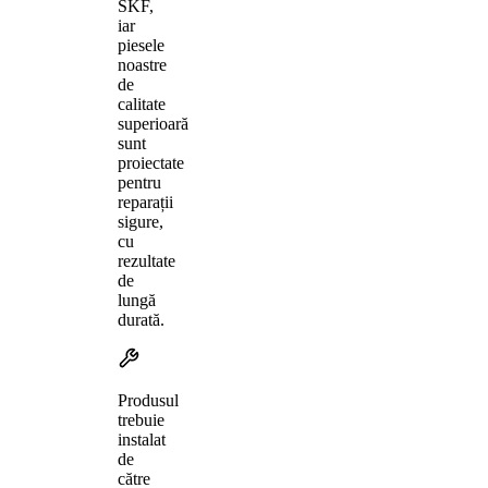
SKF,
iar
piesele
noastre
de
calitate
superioară
sunt
proiectate
pentru
reparații
sigure,
cu
rezultate
de
lungă
durată.
Produsul
trebuie
instalat
de
către