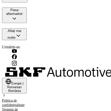
Piese
aftermarket
Aflați mai
multe
Urmăriți-ne
Europe
|
Romanian
România
Politica de
confidențialitate
Termeni de