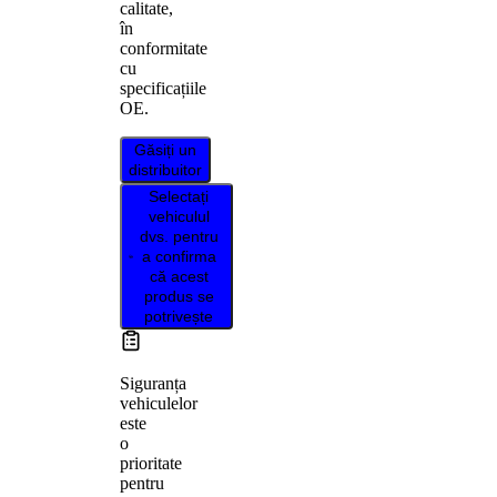
calitate,
în
conformitate
cu
specificațiile
OE.
Găsiți un
distribuitor
Selectați
vehiculul
dvs. pentru
a confirma
că acest
produs se
potrivește
Siguranța
vehiculelor
este
o
prioritate
pentru