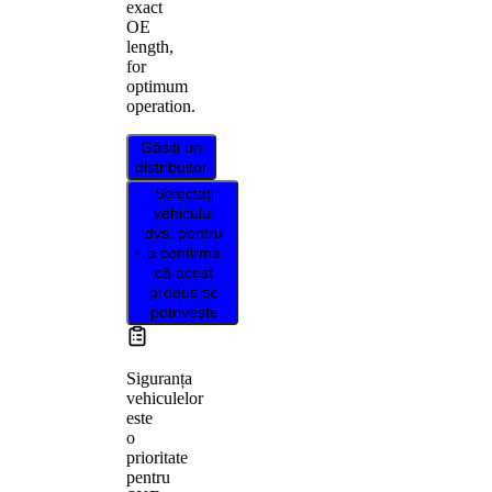
exact
OE
length,
for
optimum
operation.
Găsiți un
distribuitor
Selectați
vehiculul
dvs. pentru
a confirma
că acest
produs se
potrivește
Siguranța
vehiculelor
este
o
prioritate
pentru