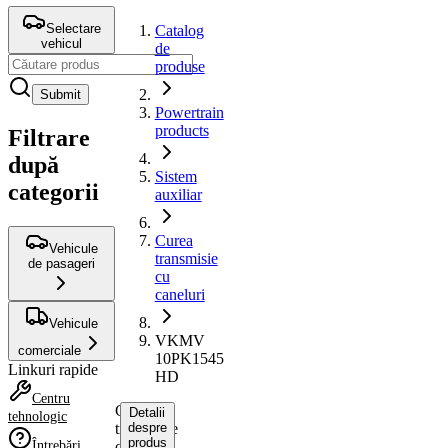
Selectare
Catalog
vehicul
de
produse
Submit
Powertrain
products
Filtrare
după
Sistem
categorii
auxiliar
Curea
Vehicule
transmisie
de pasageri
cu
caneluri
Vehicule
VKMV
comerciale
10PK1545
Linkuri rapide
HD
Centru
Curea
Detalii
tehnologic
transmisie
despre
produs
Întrebări
cu