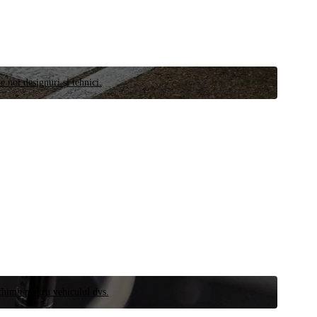
e noi designuri și tehnici.
schimb pentru vehiculul dvs.