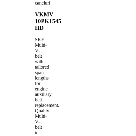
caneluri
VKMV
10PK1545
HD
SKF
Multi-
V-
belt
with
tailored
span
lengths
for
engine
auxiliary
belt
replacement.
Quality
Multi-
V-
belt
in