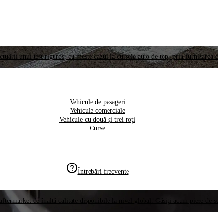
ctuării unui test riguros, cu meste cazul la cursele auto de top, prin furnizarea d
Vehicule de pasageri
Vehicule comerciale
Vehicule cu două și trei roți
Curse
Întrebări frecvente
aftermarket de înaltă calitate disponibile la nivel global. Găsiți acum piese de 