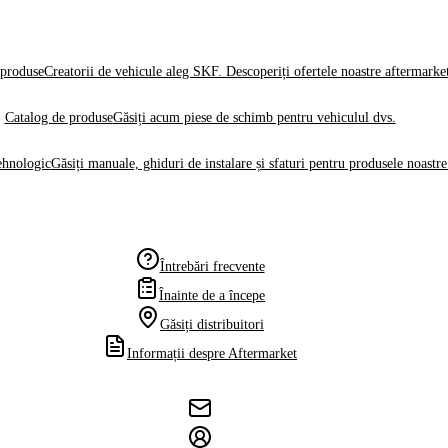
produse
Creatorii de vehicule aleg SKF. Descoperiți ofertele noastre aftermarke
Catalog de produse
Găsiți acum piese de schimb pentru vehiculul dvs.
ehnologic
Găsiți manuale, ghiduri de instalare și sfaturi pentru produsele noastre
Întrebări frecvente
Înainte de a începe
Găsiți distribuitori
Informații despre Aftermarket