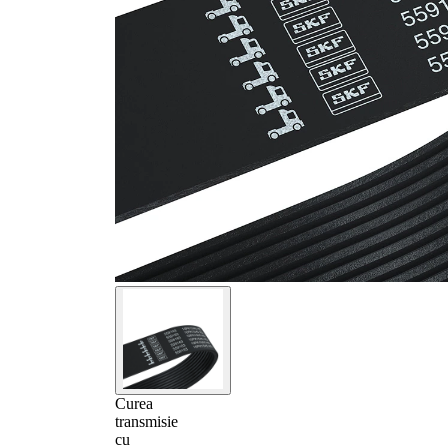
Curea
transmisie
cu