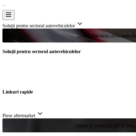
Soluții pentru sectorul autovehiculelor
Curse
Puține locuri oferă șansa efe
Soluții pentru sectorul autovehiculelor
Linkuri rapide
Piese aftermarket
Catalog de produse
20.000 de piese 