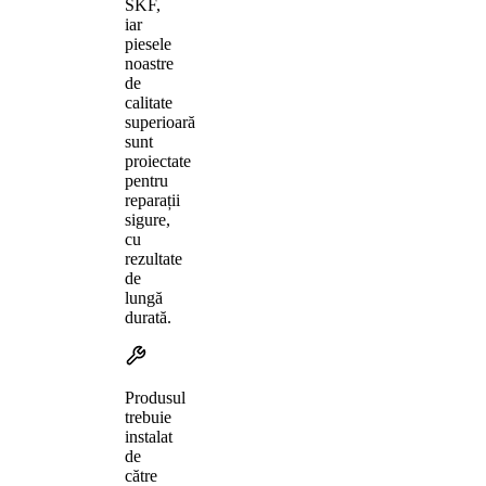
SKF,
iar
piesele
noastre
de
calitate
superioară
sunt
proiectate
pentru
reparații
sigure,
cu
rezultate
de
lungă
durată.
Produsul
trebuie
instalat
de
către