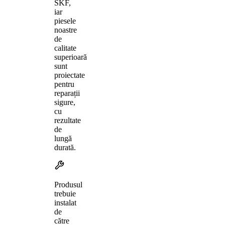
SKF,
iar
piesele
noastre
de
calitate
superioară
sunt
proiectate
pentru
reparații
sigure,
cu
rezultate
de
lungă
durată.
Produsul
trebuie
instalat
de
către