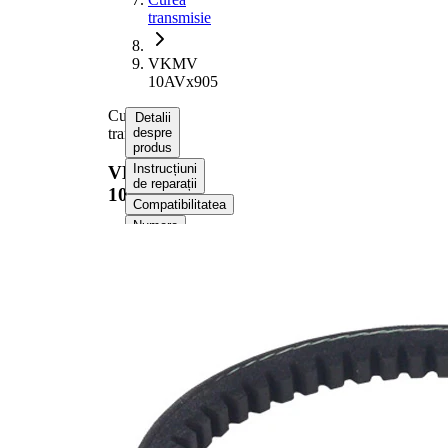
transmisie
VKMV
10AVx905
Curea
Detalii
transmisie
despre
produs
Instrucțiuni
VKMV
de reparații
10AVx905
Compatibilitatea
Numere
OE
Informații despre
produs
Proprietate
Valoare
Lungime
905 mm
Latime
10 mm