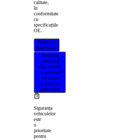
calitate,
în
conformitate
cu
specificațiile
OE.
Găsiți un
distribuitor
Selectați
vehiculul
dvs. pentru
a confirma
că acest
produs se
potrivește
Siguranța
vehiculelor
este
o
prioritate
pentru