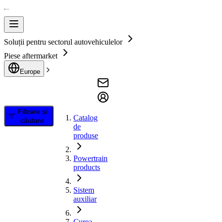
Soluții pentru sectorul autovehiculelor
Piese aftermarket
Europe
Filtrare și
Catalog
căutare
de
produse
Powertrain
products
Sistem
auxiliar
Curea