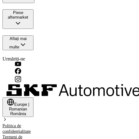
Piese
aftermarket
Aflați mai
multe
Urmăriți-ne
Europe
|
Romanian
România
Politica de
confidențialitate
Termeni de