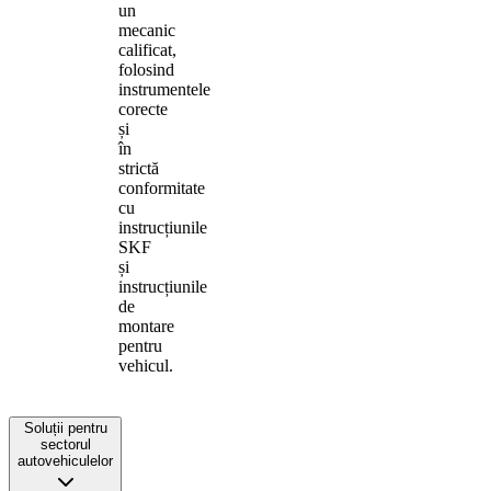
un
mecanic
calificat,
folosind
instrumentele
corecte
și
în
strictă
conformitate
cu
instrucțiunile
SKF
și
instrucțiunile
de
montare
pentru
vehicul.
Soluții pentru
sectorul
autovehiculelor