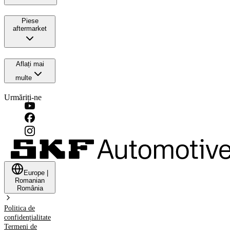
Piese
aftermarket
Aflați mai
multe
Urmăriți-ne
Europe
|
Romanian
România
Politica de
confidențialitate
Termeni de