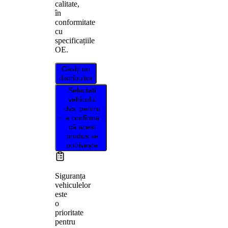
calitate,
în
conformitate
cu
specificațiile
OE.
Găsiți un
distribuitor
Selectați
vehiculul
dvs. pentru
a confirma
că acest
produs se
potrivește
Siguranța
vehiculelor
este
o
prioritate
pentru