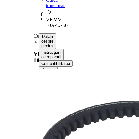
transmisie
VKMV
10AVx750
Curea
Detalii
transmisie
despre
produs
Instrucțiuni
VKMV
de reparații
10AVx750
Compatibilitatea
Numere
OE
Informații despre
produs
Proprietate
Valoare
Lungime
750 mm
Latime
10 mm