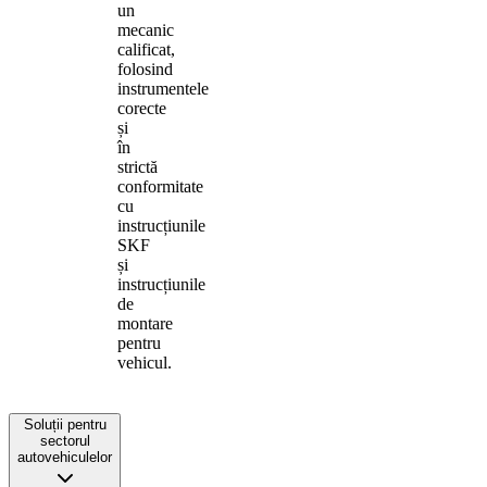
un
mecanic
calificat,
folosind
instrumentele
corecte
și
în
strictă
conformitate
cu
instrucțiunile
SKF
și
instrucțiunile
de
montare
pentru
vehicul.
Soluții pentru
sectorul
autovehiculelor