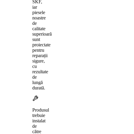
SKF,
iar
piesele
noastre
de
calitate
superioară
sunt
proiectate
pentru
reparații
sigure,
cu
rezultate
de
lungă
durată.
Produsul
trebuie
instalat
de
către