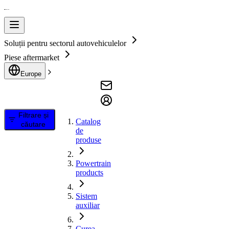
Soluții pentru sectorul autovehiculelor
Piese aftermarket
Europe
Filtrare și
Catalog
căutare
de
produse
Powertrain
products
Sistem
auxiliar
Curea