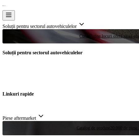
Soluții pentru sectorul autovehiculelor
Curse
Puține locuri oferă șansa efe
Soluții pentru sectorul autovehiculelor
Linkuri rapide
Piese aftermarket
Catalog de produse
20.000 de piese 