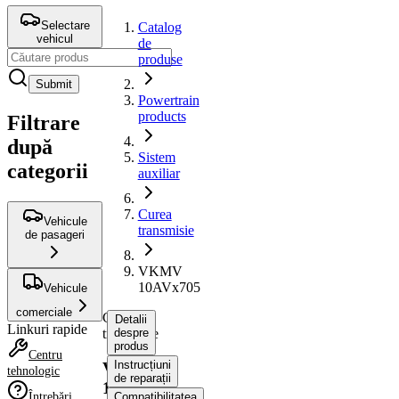
Selectare
Catalog
vehicul
de
produse
Submit
Powertrain
products
Filtrare
după
Sistem
categorii
auxiliar
Curea
Vehicule
transmisie
de pasageri
VKMV
10AVx705
Vehicule
comerciale
Curea
Detalii
Linkuri rapide
transmisie
despre
produs
Centru
Instrucțiuni
VKMV
tehnologic
de reparații
10AVx705
Întrebări
Compatibilitatea