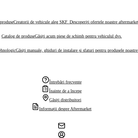
produse
Creatorii de vehicule aleg SKF. Descoperiți ofertele noastre aftermarke
Catalog de produse
Găsiți acum piese de schimb pentru vehiculul dvs.
ehnologic
Găsiți manuale, ghiduri de instalare și sfaturi pentru produsele noastre
Întrebări frecvente
Înainte de a începe
Găsiți distribuitori
Informații despre Aftermarket