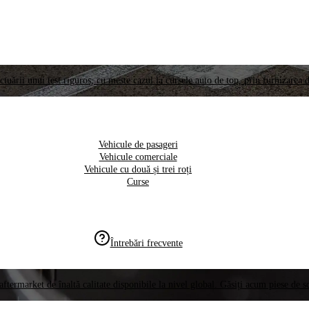
ctuării unui test riguros, cu meste cazul la cursele auto de top, prin furnizarea d
Vehicule de pasageri
Vehicule comerciale
Vehicule cu două și trei roți
Curse
Întrebări frecvente
aftermarket de înaltă calitate disponibile la nivel global. Găsiți acum piese de 