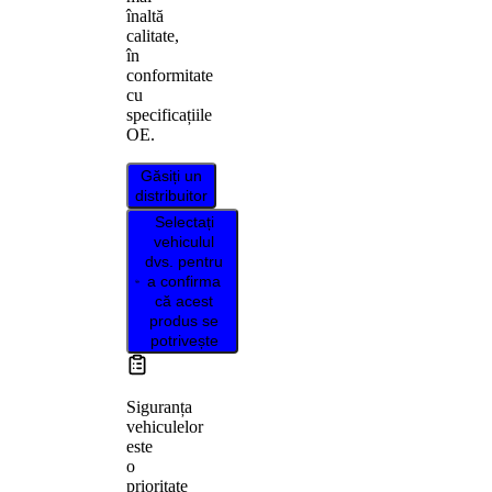
înaltă
calitate,
în
conformitate
cu
specificațiile
OE.
Găsiți un
distribuitor
Selectați
vehiculul
dvs. pentru
a confirma
că acest
produs se
potrivește
Siguranța
vehiculelor
este
o
prioritate