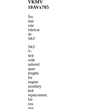
VKMV
10AVx705
Nu
mai
este
fabricat
de
SKF
SKF
V-
belt
with
tailored
span
lengths
for
engine
auxiliary
belt
replacement.
De
cea
mai