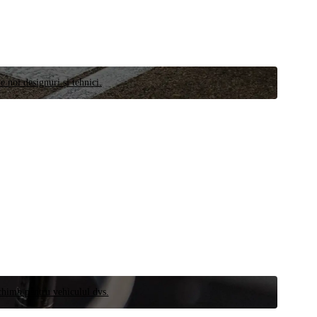
e noi designuri și tehnici.
schimb pentru vehiculul dvs.