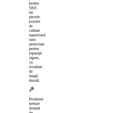
pentru
SKF,
iar
piesele
noastre
de
calitate
superioară
sunt
proiectate
pentru
reparații
sigure,
cu
rezultate
de
lungă
durată.
Produsul
trebuie
instalat
de