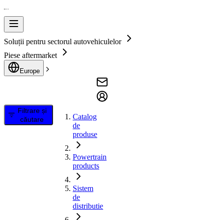
Soluții pentru sectorul autovehiculelor
Piese aftermarket
Europe
Filtrare și
Catalog
căutare
de
produse
Powertrain
products
Sistem
de
distributie