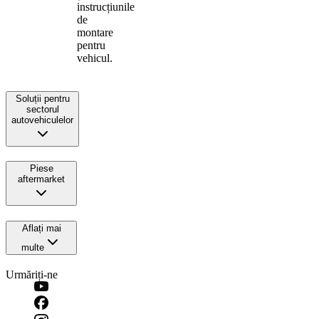
instrucțiunile
de
montare
pentru
vehicul.
Soluții pentru
sectorul
autovehiculelor
Piese
aftermarket
Aflați mai
multe
Urmăriți-ne