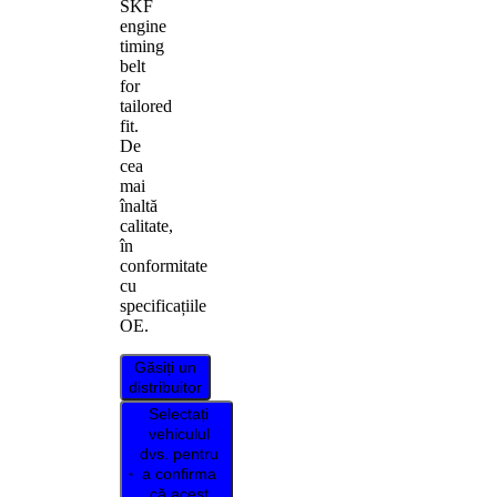
SKF
engine
timing
belt
for
tailored
fit.
De
cea
mai
înaltă
calitate,
în
conformitate
cu
specificațiile
OE.
Găsiți un
distribuitor
Selectați
vehiculul
dvs. pentru
a confirma
că acest