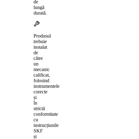
de
lungă
durată.
Produsul
trebuie
instalat
de
către
un
mecanic
calificat,
folosind
instrumentele
corecte
și
în
strictă
conformitate
cu
instrucțiunile
SKF
și