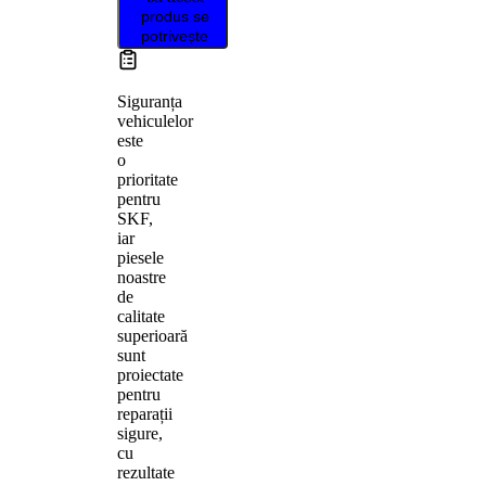
produs se
potrivește
Siguranța
vehiculelor
este
o
prioritate
pentru
SKF,
iar
piesele
noastre
de
calitate
superioară
sunt
proiectate
pentru
reparații
sigure,
cu
rezultate