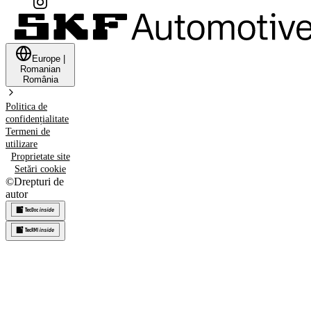
Europe
|
Romanian
România
Politica de
confidențialitate
Termeni de
utilizare
Proprietate site
Setări cookie
©
Drepturi de
autor